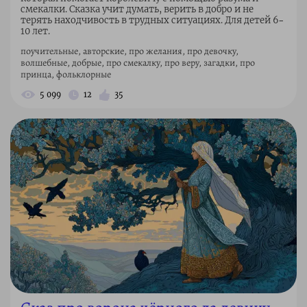
смекалки. Сказка учит думать, верить в добро и не
терять находчивость в трудных ситуациях. Для детей 6–
10 лет.
поучительные, авторские, про желания, про девочку,
волшебные, добрые, про смекалку, про веру, загадки, про
принца, фольклорные
5 099
12
35