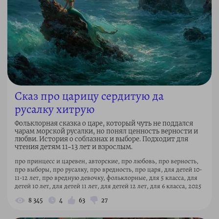
Сказ про царицу сердитую да
русалку хитрую
Фольклорная сказка о царе, который чуть не поддался
чарам морской русалки, но понял ценность верности и
любви. История о соблазнах и выборе. Подходит для
чтения детям 11–13 лет и взрослым.
про принцесс и царевен, авторские, про любовь, про верность,
про выборы, про русалку, про вредность, про царя, для детей 10-
11-12 лет, про вредную девочку, фольклорные, для 5 класса, для
детей 10 лет, для детей 11 лет, для детей 12 лет, для 6 класса, 2025
8 345
4
63
27