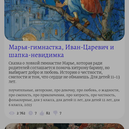
Марья-гимнастка, Иван-Царевич и
шапка-невидимка
Сказка о ловкой гимнастке Марье, которая ради
родителей соглашается помочь хитрому барину, но
выбирает добро и любовь. История о честности,
смелости и том, что сердце не обманешь. Для детей 11–13
лет.
поучительные, авторские, про девочку, про любовь, о жадности,
про смелость, про приключения, про хитрость, про честность,
фольклорные, для 5 класса, для детей 11 лет, для детей 12 лет, для
6 класса, 2025
2 762
7
82
7