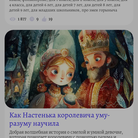
4 класса, для детей 6 лет, для детей 7 лет, для детей 8 лет, для
детей 9 лет, для младших школьников, про змея горыныча
1 877
9
19
Как Настенька королевича уму-
разуму научила
Добрая волшебная история о смелой и умной девочке,
которая помогает королевичу с помощью разума и