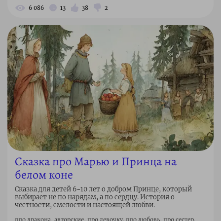
6 086
13
38
2
Сказка про Марью и Принца на
белом коне
Сказка для детей 6–10 лет о добром Принце, который
выбирает не по нарядам, а по сердцу. История о
честности, смелости и настоящей любви.
про дракона, авторские, про девочку, про любовь, про сестер,