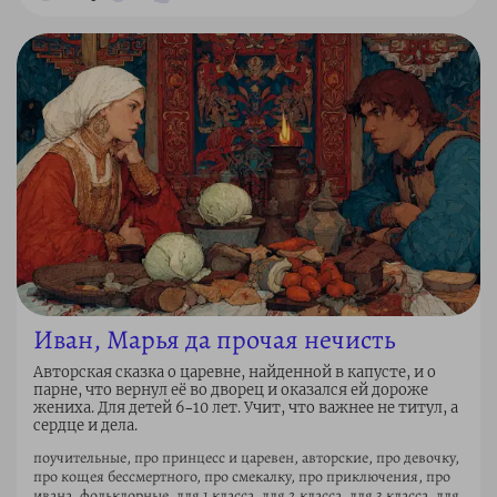
Иван, Марья да прочая нечисть
Авторская сказка о царевне, найденной в капусте, и о
парне, что вернул её во дворец и оказался ей дороже
жениха. Для детей 6–10 лет. Учит, что важнее не титул, а
сердце и дела.
поучительные, про принцесс и царевен, авторские, про девочку,
про кощея бессмертного, про смекалку, про приключения, про
ивана, фольклорные, для 1 класса, для 2 класса, для 3 класса, для