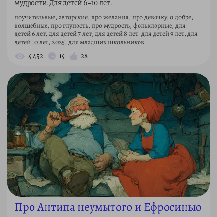
мудрости. Для детей 6–10 лет.
поучительные, авторские, про желания, про девочку, о добре,
волшебные, про глупость, про мудрость, фольклорные, для
детей 6 лет, для детей 7 лет, для детей 8 лет, для детей 9 лет, для
детей 10 лет, 2025, для младших школьников
4 452
14
28
Про Антипа неумытого и Ефросинью