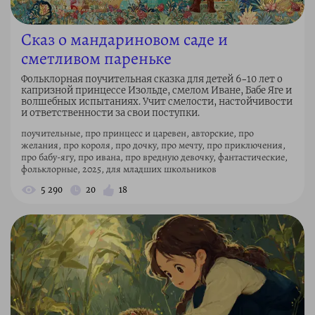
Сказ о мандариновом саде и
сметливом пареньке
Фольклорная поучительная сказка для детей 6–10 лет о
капризной принцессе Изольде, смелом Иване, Бабе Яге и
волшебных испытаниях. Учит смелости, настойчивости
и ответственности за свои поступки.
поучительные, про принцесс и царевен, авторские, про
желания, про короля, про дочку, про мечту, про приключения,
про бабу-ягу, про ивана, про вредную девочку, фантастические,
фольклорные, 2025, для младших школьников
5 290
20
18