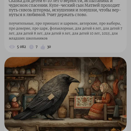
Сказка для детей 6–10 лет о верности, испытаниях и
чудесном спасении. Купе-ческий сын Матвей проходит
путь сквозь штормы, искушения и ловушки, чтобы вер-
нуться к любимой. Учит держать слово.
поучительные, про принцесс и царевен, авторские, про выборы,
про доверие, про царя, фольклорные, для детей 6 лет, для детей 7
лет, для детей 8 лет, для детей 9 лет, для детей 10 лет, 2025, для
младших школьников
5 082
7
30