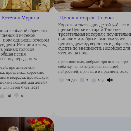
 Котёнок Мурш и
Щенок и старая Тапочка
Короткая сказка для детей 5–8 лет о
щенке Пушке и старой Тапочке.
ошка с собакой обречены
Трогательная история с поучитель
т щенок и котёнок
финалом и добрым юмором учит
— пока однажды вечером
ценить дружбу, верность и доброту, 
г друга. История о том,
судить по внешности. Подойдет для
нь разных голосов
чтения на ночь
 общая песня.
ебёнку перед сном.
про животных, добрые, про щенка, про
собачку, на ночь (успокаивающие),
узей, про животных,
нейросетей, про вещи и предметы, 2025
ка, про щенка, короткие,
ного возраста, про кошку и
🔊
10 790
2
109
успокаивающие), для детей 3
т, для детей 5 лет, 2026
118
6