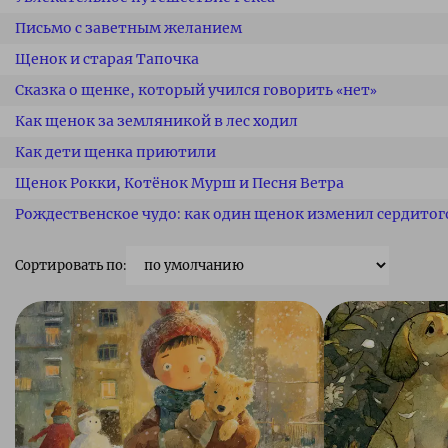
Письмо с заветным желанием
Щенок и старая Тапочка
Сказка о щенке, который учился говорить «нет»
Как щенок за земляникой в лес ходил
Как дети щенка приютили
Щенок Рокки, Котёнок Мурш и Песня Ветра
Рождественское чудо: как один щенок изменил сердитог
Сортировать по: