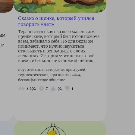
Сказка о щенке, который учился
говорить «нет»
Терапевтическая сказка о маленьком
ным
щенке Боне, который был готов помочь
всем, забывая о себе. Но однажды он
не
понимает, что нужно научиться
отказывать и вспомнить о своих
желаниях. История учит ценить своё
время и бесконфликтному общению
поучительные, авторские, про друзей,
терапевтические, про щенка, 2024,
бесконфликтное общение
8 692
7
92
1