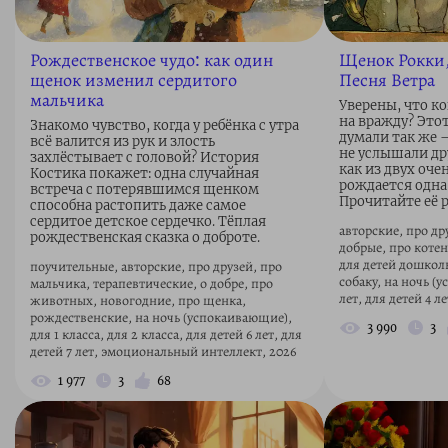
Рождественское чудо: как один
Щенок Рокки,
щенок изменил сердитого
Песня Ветра
мальчика
Уверены, что к
на вражду? Это
Знакомо чувство, когда у ребёнка с утра
думали так же 
всё валится из рук и злость
не услышали дру
захлёстывает с головой? История
как из двух оче
Костика покажет: одна случайная
рождается одна
встреча с потерявшимся щенком
Прочитайте её р
способна растопить даже самое
сердитое детское сердечко. Тёплая
авторские, про др
рождественская сказка о доброте.
добрые, про котен
для детей дошколь
поучительные, авторские, про друзей, про
собаку, на ночь (
мальчика, терапевтические, о добре, про
лет, для детей 4 ле
животных, новогодние, про щенка,
рождественские, на ночь (успокаивающие),
3 990
3
для 1 класса, для 2 класса, для детей 6 лет, для
детей 7 лет, эмоциональный интеллект, 2026
1 977
3
68