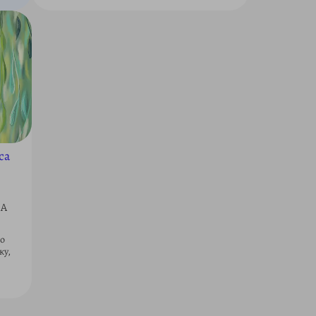
са
 А
ро
ку,