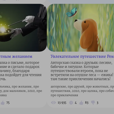
етным желанием
Увлекательное путешествие Рек
азка о письме, которое
Авторская сказка о друзьях: песике,
ние и сделало подарок
бабочке и лягушке. Которые
ьчику, благодаря
путешествовали втроем, пока не
зка подойдет для чтения
встретили на опушке леса — ежика!
очь.
там такие приключения начались!
льчика, про желания, про
авторские, про друзей, про животных, п
у, для мальчиков, 2020, про
путешествия, 2020, про щенка, про собач
ника
про приключения
75
13 935
4
83
3