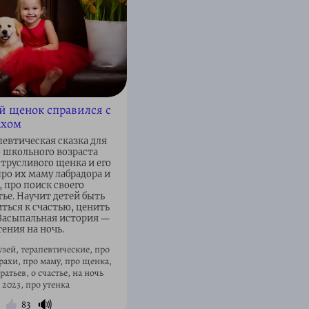
й щенок справился с
ахом
певтическая сказка для
 школьного возраста
трусливого щенка и его
про их маму лабрадора и
 про поиск своего
тье. Научит детей быть
ться к счастью, ценить
 Засыпальная история ―
ения на ночь.
узей, терапевтические, про
рахи, про маму, про щенка,
ратьев, о счастье, на ночь
2023, про утенка
🔊
83