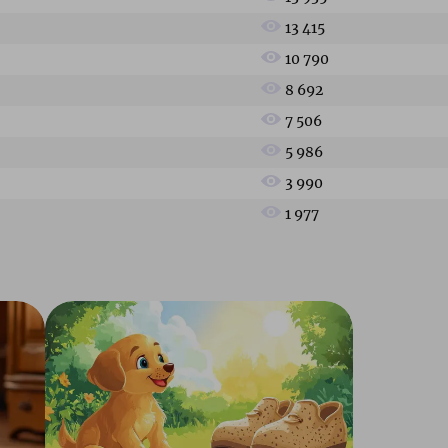
13 415
10 790
8 692
7 506
5 986
3 990
1 977