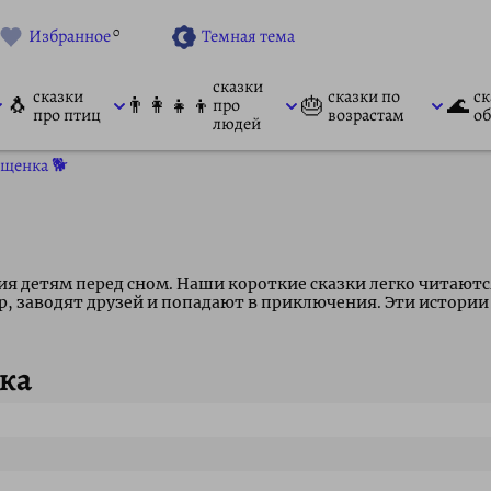
0
Избранное
Темная тема
сказки
сказки
сказки по
ск
🐧
👨‍👩‍👧‍👦
🎂
🌊
про
про птиц
возрастам
об
людей
 щенка 🐕
ния детям перед сном. Наши короткие сказки легко читаю
, заводят друзей и попадают в приключения. Эти истории
ка