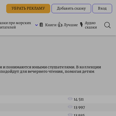
УБРАТЬ РЕКЛАМУ
Добавить сказку
Вход
азки про морских
Аудио
📔
👍
🎙
Книги
Лучшие
итателей
сказки
тся и понимаются юными слушателями. В коллекции
 подойдут для вечернего чтения, помогая детям
14 511
13 997
13 935