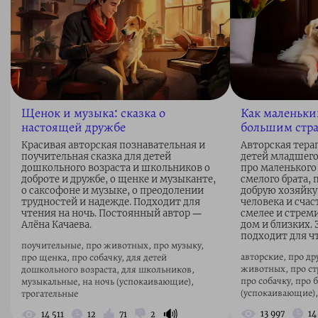
Щенок и музыка: сказка о
Как маленьки
настоящей дружбе
большим стр
Красивая авторская познавательная и
Авторская тера
поучительная сказка для детей
детей младшего
дошкольного возраста и школьников о
про маленького 
доброте и дружбе, о щенке и музыканте,
смелого брата, 
о саксофоне и музыке, о преодолении
добрую хозяйку,
трудностей и надежде. Подходит для
человека и счас
чтения на ночь. Постоянный автор ―
смелее и стреми
Алёна Качаева.
дом и близких.
подходит для чт
поучительные, про животных, про музыку,
авторские, про др
про щенка, про собачку, для детей
животных, про ст
дошкольного возраста, для школьников,
про собачку, про б
музыкальные, на ночь (успокаивающие),
(успокаивающие), 
трогательные
🔊
13 997
14
14 511
12
71
2