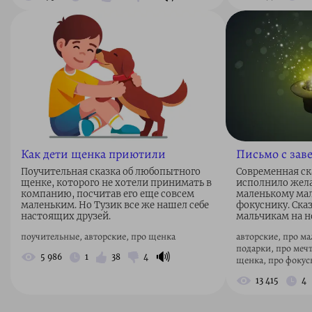
Как дети щенка приютили
Письмо с зав
Поучительная сказка об любопытного
Современная ск
щенке, которого не хотели принимать в
исполнило жела
компанию, посчитав его еще совсем
маленькому мал
маленьким. Но Тузик все же нашел себе
фокуснику. Ска
настоящих друзей.
мальчикам на н
поучительные, авторские, про щенка
авторские, про ма
подарки, про мечт
🔊
5 986
1
38
4
щенка, про фокус
13 415
4