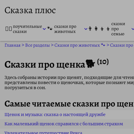
Сказка плюс
сказки
поучительные
сказки про
👨‍⚕️
🐾
👨‍👩‍👦‍👦
про
сказки
животных
семью
Главная
>
Все разделы
>
Сказки про животных 🐾
>
Сказки про
(10)
Сказки про щенка🐕
Здесь собраны истории про щенят, подходящие для чте
представлены повести о щеночках, которые познают мир
погрузиться в сон.
Самые читаемые сказки про щен
Щенок и музыка: сказка о настоящей дружбе
Как маленький щенок справился с большим страхом
Увлекательное путешествие Рекса