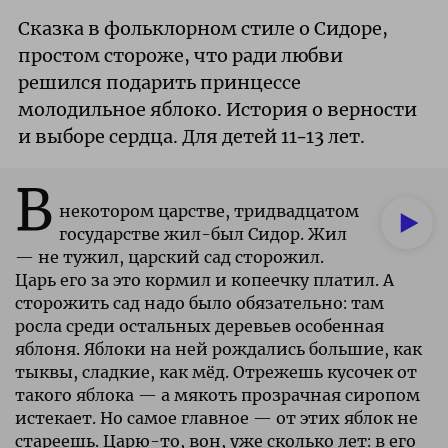
Сказка в фольклорном стиле о Сидоре,
простом стороже, что ради любви
решился подарить принцессе
молодильное яблоко. История о верности
и выборе сердца. Для детей 11–13 лет.
В
некотором царстве, тридвадцатом
государстве жил-был Сидор. Жил
— не тужил, царский сад сторожил.
Царь его за это кормил и копеечку платил. А
сторожить сад надо было обязательно: там
росла среди остальных деревьев особенная
яблоня. Яблоки на ней рождались большие, как
тыквы, сладкие, как мёд. Отрежешь кусочек от
такого яблока — а мякоть прозрачная сиропом
истекает. Но самое главное — от этих яблок не
стареешь. Царю-то, вон, уже сколько лет: в его