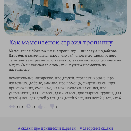
Как мамонтёнок строил тропинку
Мамонтёнок Мотя расчистил тропинку — широкую и удобную.
Для себя. А потом выяснилось, что зайчонок в его следах тонет,
черепашка застревает на ступеньках, а лемминг вообще ничего не
видит. Смешная сказка о том, как научиться помогать по-
настоящему.
поучительные, авторские, про друзей, терапевтические, про
животных, добрые, зимние, про помощь, с картинками, про
приключения, смешные, на ночь (успокаивающие), про
уверенность, для 1 класса, для 2 класса, для старшей группы, для
детей 4 лет, для детей 5 лет, для детей 6 лет, для детей 7 лет, 2026
3 425
13
11
3
сказки про принцесс и царевен
авторские сказки