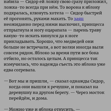
набила — Сидор ей ложку свою сразу приложил,
ложка-то всегда при нём. То ворона к яблоку
подкралась, клюнуть хотела — Сидор быстрей
её прогонять, руками махать. То
заяц
неожиданно перед ними выскочил, принцесса
отпрыгнула и ногу оцарапала — парень траву
какую-то искать кинулся да к ноге
прикладывать. Хорошо, что медведей они
больше не встречали, а вот волки иногда выли
совсем рядом. Яблоко за время пути все бока
отбило, но осталось целым. А принцесса так
измучилась, что надежда съесть это яблоко уже
едва согревала.
Вот мы и пришли, — сказал однажды Сидор,
когда они вышли к речушке, и показал на
деревушку на другом берегу. — Через мосток
перейдём, и дома.
Можно уже и яблока откусить, —