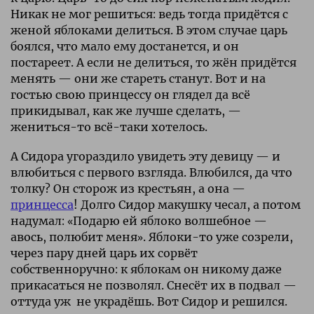
Никак не мог решиться: ведь тогда придётся с
женой яблоками делиться. В этом случае царь
боялся, что мало ему достанется, и он
постареет. А если не делиться, то жён придётся
менять — они же стареть станут. Вот и на
гостью свою принцессу он глядел да всё
прикидывал, как же лучше сделать, —
жениться-то всё-таки хотелось.
А Сидора угораздило увидеть эту девицу — и
влюбиться с первого взгляда. Влюбился, да что
толку? Он сторож из крестьян, а она —
принцесса
! Долго Сидор макушку чесал, а потом
надумал: «Подарю ей яблоко волшебное —
авось, полюбит меня». Яблоки-то уже созрели,
через пару дней царь их сорвёт
собственноручно: к яблокам он никому даже
прикасаться не позволял. Снесёт их в подвал —
оттуда уж не украдёшь. Вот Сидор и решился.