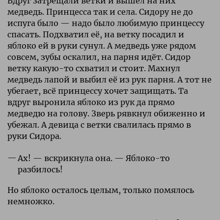
Вдруг затрещали ветки и вышел на них
медведь. Принцесса так и села. Сидору не до
испуга было — надо было любимую принцессу
спасать. Подхватил её, на ветку посадил и
яблоко ей в руки сунул. А медведь уже рядом
совсем, зубы оскалил, на парня идёт. Сидор
ветку какую-то схватил и стоит. Махнул
медведь лапой и выбил её из рук парня. А тот не
убегает, всё принцессу хочет защищать. Та
вдруг выронила яблоко из рук да прямо
медведю на голову. Зверь рявкнул обиженно и
убежал. А девица с ветки свалилась прямо в
руки Сидора.
Ах! — вскрикнула она. — Яблоко-то
разбилось!
Но яблоко осталось целым, только помялось
немножко.