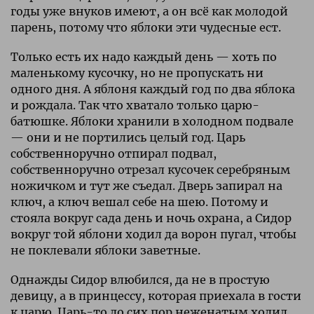
годы уже внуков имеют, а он всё как молодой
парень, потому что яблоки эти чудесные ест.
Только есть их надо каждый день — хоть по
маленькому кусочку, но не пропускать ни
одного дня. А яблоня каждый год по два яблока
и рождала. Так что хватало только царю-
батюшке. Яблоки хранили в холодном подвале
— они и не портились целый год. Царь
собственноручно отпирал подвал,
собственноручно отрезал кусочек серебряным
ножичком и тут же съедал. Дверь запирал на
ключ, а ключ вешал себе на шею. Потому и
стояла вокруг сада день и ночь охрана, а Сидор
вокруг той яблони ходил да ворон пугал, чтобы
не поклевали яблоки заветные.
Однажды Сидор влюбился, да не в простую
девицу, а в принцессу, которая приехала в гости
к царю. Царь-то до сих пор неженатым ходил.