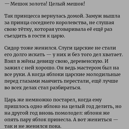
Мешок золота! Целый мешок!
Так принцесса вернулась домой. Замуж вышла
за принца соседнего королевства, не слушая
свою тётку, которая уговаривала её ещё раз
съездить в гости к царю.
Сидор тоже женился. Слуги царские не стали
его долго искать — у них и без того дел хватает.
Взял в жёны девицу свою, деревенскую. И
зажил с ней хорошо. Он ведь мастером был на
все руки. А когда яблоки царские молодильные
перед глазами маячить перестали, ещё лучше
во всех делах стал разбираться.
Царь же немножко постарел, когда ему
пришлось одно яблоко на целый год делить, но
на другой год вновь помолодел: яблоня же
опять пару яблок принесла. А вот жениться —
так и не женился пока.