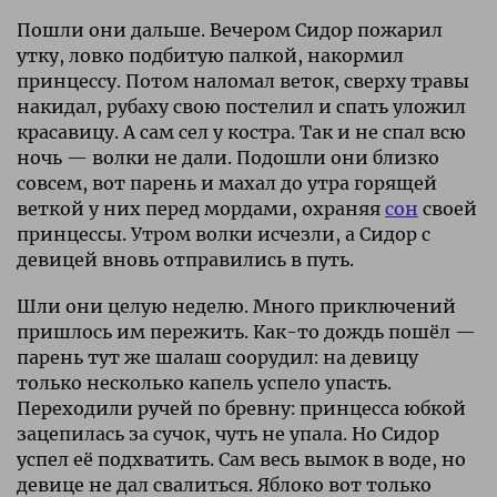
Пошли они дальше. Вечером Сидор пожарил
утку, ловко подбитую палкой, накормил
принцессу. Потом наломал веток, сверху травы
накидал, рубаху свою постелил и спать уложил
красавицу. А сам сел у костра. Так и не спал всю
ночь — волки не дали. Подошли они близко
совсем, вот парень и махал до утра горящей
веткой у них перед мордами, охраняя
сон
своей
принцессы. Утром волки исчезли, а Сидор с
девицей вновь отправились в путь.
Шли они целую неделю. Много приключений
пришлось им пережить. Как-то дождь пошёл —
парень тут же шалаш соорудил: на девицу
только несколько капель успело упасть.
Переходили ручей по бревну: принцесса юбкой
зацепилась за сучок, чуть не упала. Но Сидор
успел её подхватить. Сам весь вымок в воде, но
девице не дал свалиться. Яблоко вот только