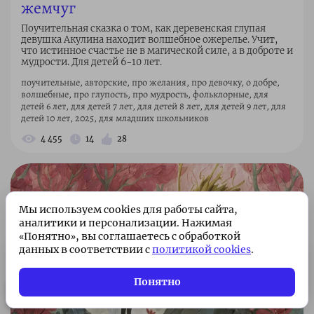
жемчуг
Поучительная сказка о том, как деревенская глупая
девушка Акулина находит волшебное ожерелье. Учит,
что истинное счастье не в магической силе, а в доброте и
мудрости. Для детей 6–10 лет.
поучительные, авторские, про желания, про девочку, о добре,
волшебные, про глупость, про мудрость, фольклорные, для
детей 6 лет, для детей 7 лет, для детей 8 лет, для детей 9 лет, для
детей 10 лет, 2025, для младших школьников
4 455
14
28
Мы используем cookies для работы сайта,
аналитики и персонализации. Нажимая
«Понятно», вы соглашаетесь с обработкой
данных в соответствии с
политикой cookies
.
Подписка без рекламы 🌟
Подписаться
Всего 49 ₽/месяц. Поддержите
Понятно
проект!