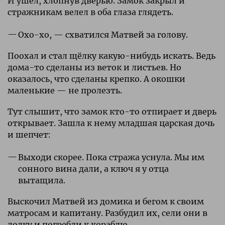
И ушёл, хлопнув дверью. Замок закрыл и
стражникам велел в оба глаза глядеть.
Охо-хо, — схватился Матвей за голову.
Поохал и стал щёлку какую-нибудь искать. Ведь
дома-то сделаны из веток и листьев. Но
оказалось, что сделаны крепко. А окошки
маленькие — не пролезть.
Тут слышит, что замок кто-то отпирает и дверь
открывает. Зашла к нему младшая царская дочь
и шепчет:
Выходи скорее. Пока стража уснула. Мы им
сонного вина дали, а ключ я у отца
вытащила.
Выскочил Матвей из домика и бегом к своим
матросам и капитану. Разбудил их, сели они в
лодку и погребли к кораблю.