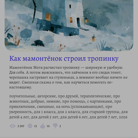
Как мамонтёнок строил тропинку
Мамонтёнок Мотя расчистил тропинку — широкую и удобную.
Для себя. А потом выяснилось, что зайчонок в его следах тонет,
черепашка застревает на ступеньках, а лемминг вообще ничего не
видит. Смешная сказка о том, как научиться помогать по-
настоящему.
поучительные, авторские, про друзей, терапевтические, про
животных, добрые, зимние, про помощь, с картинками, про
приключения, смешные, на ночь (успокаивающие), про
уверенность, для 1 класса, для 2 класса, для старшей группы, для
детей 4 лет, для детей 5 лет, для детей 6 лет, для детей 7 лет, 2026
3 567
13
12
3