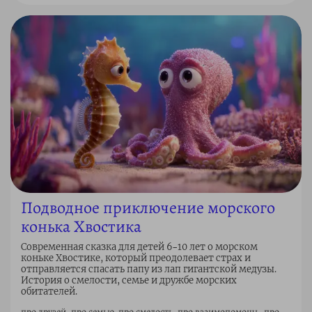
Подводное приключение морского
конька Хвостика
Современная сказка для детей 6–10 лет о морском
коньке Хвостике, который преодолевает страх и
отправляется спасать папу из лап гигантской медузы.
История о смелости, семье и дружбе морских
обитателей.
про друзей, про семью, про смелость, про взаимопомощь, про