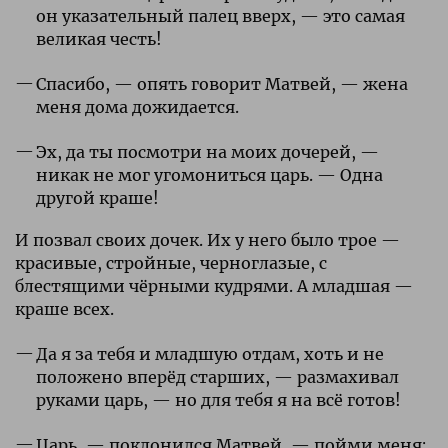
он указательный палец вверх, — это самая
великая честь!
Спасибо, — опять говорит Матвей, — жена
меня дома дожидается.
Эх, да ты посмотри на моих дочерей, —
никак не мог угомониться царь. — Одна
другой краше!
И позвал своих дочек. Их у него было трое —
красивые, стройные, черноглазые, с
блестящими чёрными кудрями. А младшая —
краше всех.
Да я за тебя и младшую отдам, хоть и не
положено вперёд старших, — размахивал
руками царь, — но для тебя я на всё готов!
Царь, — поклонился Матвей, — пойми меня: