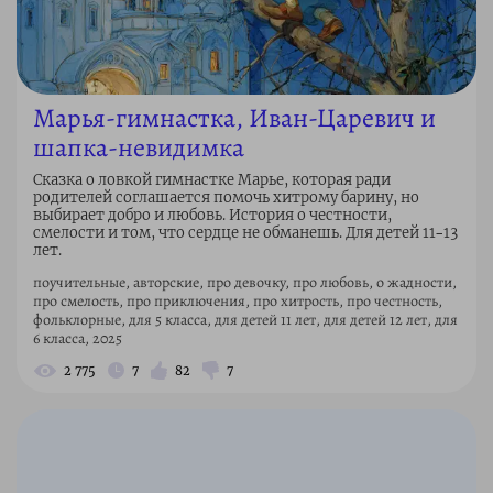
Марья-гимнастка, Иван-Царевич и
шапка-невидимка
Сказка о ловкой гимнастке Марье, которая ради
родителей соглашается помочь хитрому барину, но
выбирает добро и любовь. История о честности,
смелости и том, что сердце не обманешь. Для детей 11–13
лет.
поучительные, авторские, про девочку, про любовь, о жадности,
про смелость, про приключения, про хитрость, про честность,
фольклорные, для 5 класса, для детей 11 лет, для детей 12 лет, для
6 класса, 2025
2 775
7
82
7