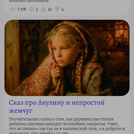
младших школьников
7 278
5
47
4
Сказ про Акулину и непростой
жемчуг
Поучительная сказка о том, как деревенская глупая
девушка Акулина находит волшебное ожерелье. Учит,
что истинное счастье не в магической силе, а в доброте и
мудрости. Для детей 6–10 лет.