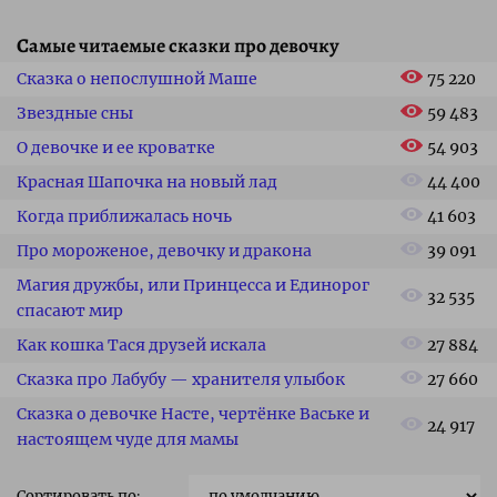
Самые читаемые сказки про девочку
Сказка о непослушной Маше
75 220
Звездные сны
59 483
О девочке и ее кроватке
54 903
Красная Шапочка на новый лад
44 400
Когда приближалась ночь
41 603
Про мороженое, девочку и дракона
39 091
Магия дружбы, или Принцесса и Единорог
32 535
спасают мир
Как кошка Тася друзей искала
27 884
Сказка про Лабубу — хранителя улыбок
27 660
Сказка о девочке Насте, чертёнке Ваське и
24 917
настоящем чуде для мамы
Сортировать по: