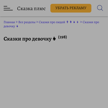
Сказка плюс
УБРАТЬ РЕКЛАМУ
Главная
>
Все разделы
>
Сказки про людей 👨‍👩‍👧‍👦
>
Сказки про
девочку 👧
(198)
Сказки про девочку👧