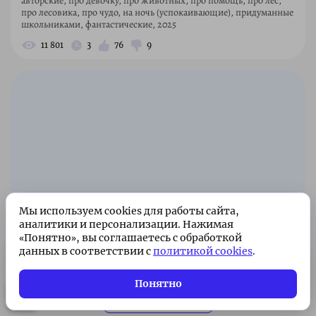
авторские, про девочку, про животных, про помощь, про лес,
про лесовика, про чудо, на ночь (успокаивающие), придуманные
школьниками, фантастические, 2025
11 801
3
76
9
Мы используем cookies для работы сайта,
аналитики и персонализации. Нажимая
«Понятно», вы соглашаетесь с обработкой
данных в соответствии с
политикой cookies
.
Подписка без рекламы 🌟
Подписаться
Всего 49 ₽/месяц. Поддержите
Понятно
проект!
Загрузить еще