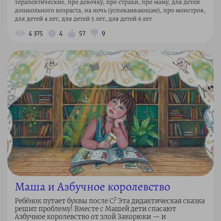
терапевтические, про девочку, про страхи, про маму, для детей
дошкольного возраста, на ночь (успокаивающие), про монстров,
для детей 4 лет, для детей 5 лет, для детей 6 лет
4 375
4
57
9
Маша и Азбучное королевство
Ребёнок путает буквы после С? Эта дидактическая сказка
решит проблему! Вместе с Машей дети спасают
Азбучное королевство от злой Закорюки — и