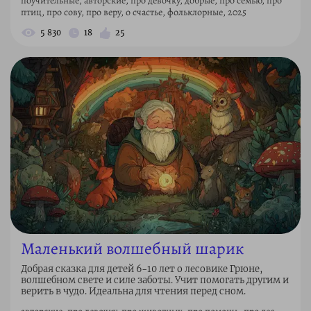
поучительные, авторские, про девочку, добрые, про семью, про
птиц, про сову, про веру, о счастье, фольклорные, 2025
5 830
18
25
Маленький волшебный шарик
Добрая сказка для детей 6–10 лет о лесовике Грюне,
волшебном свете и силе заботы. Учит помогать другим и
верить в чудо. Идеальна для чтения перед сном.