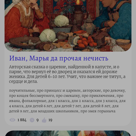
Иван, Марья да прочая нечисть
Авторская сказка о царевне, найденной в капусте, и о
парне, что вернул её во дворец и оказался ей дороже
жениха. Для детей 6–10 лет. Учит, что важнее не титул, а
сердце и дела.
поучительные, про принцесс и царевен, авторские, про девочку,
про кощея бессмертного, про смекалку, про приключения, про
ивана, фольклорные, для 1 класса, для 2 класса, для 3 класса, для
4 класса, для детей 6 лет, для детей 7 лет, для детей 8 лет, для
детей 9 лет, для младших школьников, про змея горыныча
1 884
9
19