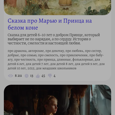
Сказка про Марью и Принца на
белом коне
Сказка для детей 6–10 лет о добром Принце, который
выбирает не по нарядам, а по сердцу. История о
честности, смелости и настоящей любви.
про дракона, авторские, про девочку, про любовь, про сестер,
добрые, про семью, про смелость, про приключения, про бабу-
ягу, про честность, про принца, длинные, фольклорные, для
детей 6 лет, для детей 7 лет, для детей 8 лет, для детей 9 лет, для
детей 10 лет, 2025, для младших школьников
8 211
13
45
4