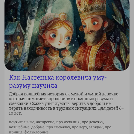
Как Настенька королевича уму-
разуму научила
Добрая волшебная история о смелой и умной девочке,
которая помогает королевичу с помощью разума и
смекалки. Сказка учит думать, верить в добро и не
терять находчивость в трудных ситуациях. Для детей 6–
10 лет.
поучительные, авторские, про желания, про девочку,
волшебные, добрые, про смекалку, про веру, загадки, про
принца, фольклорные