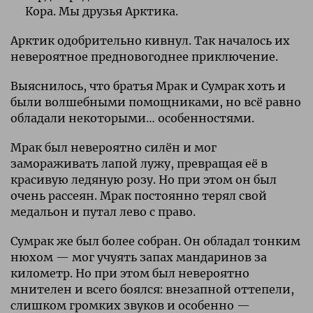
Кора. Мы друзья Арктика.
Арктик одобрительно кивнул. Так началось их
невероятное предновогоднее приключение.
Выяснилось, что братья Мрак и Сумрак хоть и
были волшебными помощниками, но всё равно
обладали некоторыми… особенностями.
Мрак был невероятно силён и мог
замораживать лапой лужу, превращая её в
красивую ледяную розу. Но при этом он был
очень рассеян. Мрак постоянно терял свой
медальон и путал лево с право.
Сумрак же был более собран. Он обладал тонким
нюхом — мог учуять запах мандаринов за
километр. Но при этом был невероятно
мнителен и всего боялся: внезапной оттепели,
слишком громких звуков и особенно —