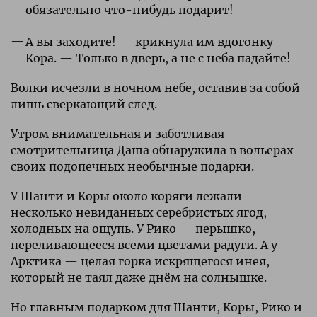
обязательно что-нибудь подарит!
А вы заходите! — крикнула им вдогонку
Кора. — Только в дверь, а не с неба падайте!
Волки исчезли в ночном небе, оставив за собой
лишь сверкающий след.
Утром внимательная и заботливая
смотрительница Даша обнаружила в вольерах
своих подопечных необычные подарки.
У Шанти и Коры около коряги лежали
несколько невиданных серебристых ягод,
холодных на ощупь. У Рико — перышко,
переливающееся всеми цветами радуги. А у
Арктика — целая горка искрящегося инея,
который не таял даже днём на солнышке.
Но главным подарком для Шанти, Коры, Рико и