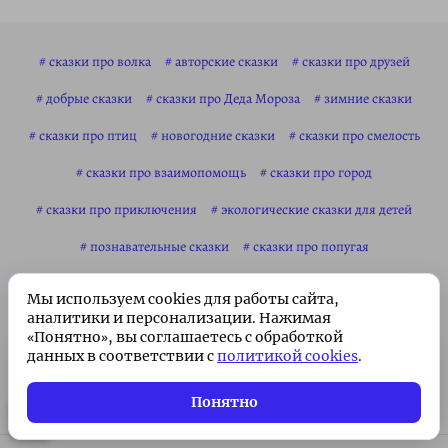
сказки про волка
авторские сказки
сказки про друзей
добрые сказки
сказки про Деда Мороза
зимние сказки
сказки про птиц
новогодние сказки
сказки про смелость
сказки про взаимопомощь
сказки про город
сказки про приключения
экологические сказки для детей
познавательные сказки
сказки про попугая
сказки для детей 6 лет
сказки для детей 7 лет
Мы используем cookies для работы сайта,
аналитики и персонализации. Нажимая
сказки для детей 8 лет
сказки для детей 9 лет
«Понятно», вы соглашаетесь с обработкой
данных в соответствии с
политикой cookies
.
сказки для детей 10 лет
сказки 2025
Подписка без рекламы 🌟
Подписаться
сказки для младших школьников
сказки про зоопарк
Всего 49 ₽/месяц. Поддержите
Понятно
проект!