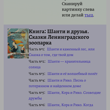
Сканируй
картинку слева
или делай
тыц
.
Книга: Шанти и друзья.
Сказки Ленинградского
зоопарка
Часть №1
Шанти и каменный лес, или
Сказка о том, где твой дом
Часть №2
Шанти — хранительница
солнца
Часть №3
Шанти и её волшебный полёт
Часть №4
Шанти и Рико. Песнь о
потерянном и найденном доме
Часть №5
Шанти, Кора и Рико. Созвездие
дружбы
Часть №6
Шанти, Кора и Рико. Когда