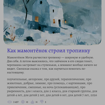
Как мамонтёнок строил тропинку
Мамонтёнок Мотя расчистил тропинку — широкую и удобную.
Для себя. А потом выяснилось, что зайчонок в его следах тонет,
черепашка застревает на ступеньках, а лемминг вообще ничего не
видит. Смешная сказка о том, как научиться помогать по-
настоящему.
поучительные, авторские, про друзей, терапевтические, про
животных, добрые, зимние, про помощь, с картинками, про
приключения, смешные, на ночь (успокаивающие), про
уверенность, для 1 класса, для 2 класса, для старшей группы, для
детей 4 лет, для детей 5 лет, для детей 6 лет, для детей 7 лет, 2026
3 457
13
11
3