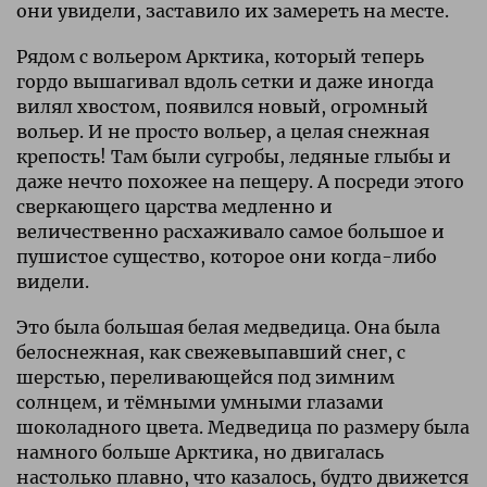
они увидели, заставило их замереть на месте.
Рядом с вольером Арктика, который теперь
гордо вышагивал вдоль сетки и даже иногда
вилял хвостом, появился новый, огромный
вольер. И не просто вольер, а целая снежная
крепость! Там были сугробы, ледяные глыбы и
даже нечто похожее на пещеру. А посреди этого
сверкающего царства медленно и
величественно расхаживало самое большое и
пушистое существо, которое они когда-либо
видели.
Это была большая белая медведица. Она была
белоснежная, как свежевыпавший снег, с
шерстью, переливающейся под зимним
солнцем, и тёмными умными глазами
шоколадного цвета. Медведица по размеру была
намного больше Арктика, но двигалась
настолько плавно, что казалось, будто движется