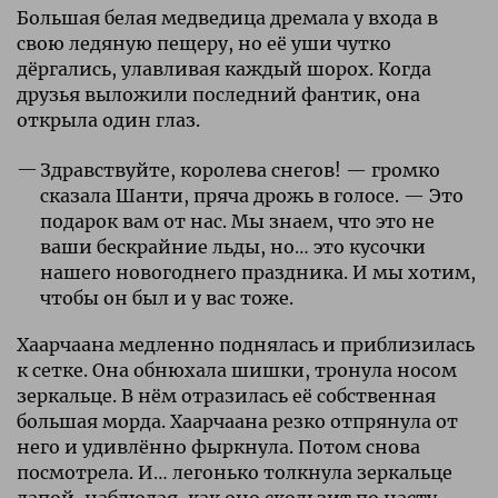
Большая белая медведица дремала у входа в
свою ледяную пещеру, но её уши чутко
дёргались, улавливая каждый шорох. Когда
друзья выложили последний фантик, она
открыла один глаз.
Здравствуйте, королева снегов! — громко
сказала Шанти, пряча дрожь в голосе. — Это
подарок вам от нас. Мы знаем, что это не
ваши бескрайние льды, но… это кусочки
нашего новогоднего праздника. И мы хотим,
чтобы он был и у вас тоже.
Хаарчаана медленно поднялась и приблизилась
к сетке. Она обнюхала шишки, тронула носом
зеркальце. В нём отразилась её собственная
большая морда. Хаарчаана резко отпрянула от
него и удивлённо фыркнула. Потом снова
посмотрела. И… легонько толкнула зеркальце
лапой, наблюдая, как оно скользит по насту.