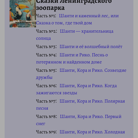
Сказки Ленинградского
зоопарка
Часть №1
Шанти и каменный лес, или
Сказка о том, где твой дом
Часть №2
Шанти — хранительница
солнца
Часть №3
Шанти и её волшебный полёт
Часть №4
Шанти и Рико. Песнь о
потерянном и найденном доме
Часть №5
Шанти, Кора и Рико. Созвездие
дружбы
Часть №6
Шанти, Кора и Рико. Когда
зажигаются звезды
Часть №7
Шанти, Кора и Рико. Полярная
песня
Часть №8
Шанти, Кора и Рико. Первый
снег
Часть №9
Шанти, Кора и Рико. Холодная