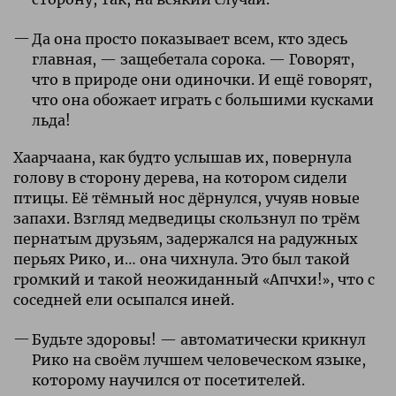
Да она просто показывает всем, кто здесь
главная, — защебетала сорока. — Говорят,
что в природе они одиночки. И ещё говорят,
что она обожает играть с большими кусками
льда!
Хаарчаана, как будто услышав их, повернула
голову в сторону дерева, на котором сидели
птицы. Её тёмный нос дёрнулся, учуяв новые
запахи. Взгляд медведицы скользнул по трём
пернатым друзьям, задержался на радужных
перьях Рико, и… она чихнула. Это был такой
громкий и такой неожиданный «Апчхи!», что с
соседней ели осыпался иней.
Будьте здоровы! — автоматически крикнул
Рико на своём лучшем человеческом языке,
которому научился от посетителей.