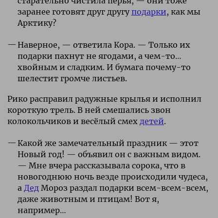
старательно чистила перья, — они тоже
заранее готовят друг другу
подарки
, как мы
Арктику?
Наверное, — ответила Кора. — Только их
подарки пахнут не ягодами, а чем-то…
хвойным и сладким. И бумага почему-то
шелестит громче листьев.
Рико расправил радужные крылья и исполнил
короткую трель. В ней смешались звон
колокольчиков и весёлый смех
детей
.
Какой же замечательный праздник — этот
Новый год! — объявил он с важным видом.
— Мне вчера рассказывала сорока, что в
новогоднюю ночь везде происходили чудеса,
а
Дед
Мороз раздал подарки всем-всем-всем,
даже животным и птицам! Вот я,
например…