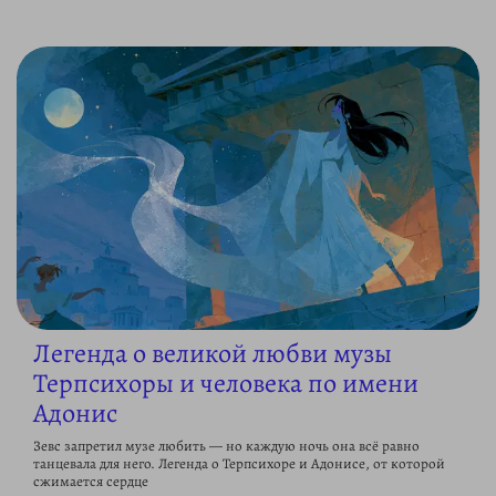
Легенда о великой любви музы
Терпсихоры и человека по имени
Адонис
Зевс запретил музе любить — но каждую ночь она всё равно
танцевала для него. Легенда о Терпсихоре и Адонисе, от которой
сжимается сердце