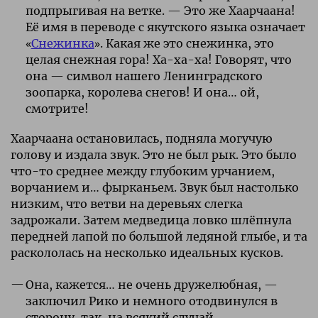
подпрыгивая на ветке. — Это же Хаарчаана!
Её имя в переводе с якутского языка означает
«
Снежинка
». Какая же это снежинка, это
целая снежная гора! Ха-ха-ха! Говорят, что
она — символ нашего Ленинградского
зоопарка, королева снегов! И она… ой,
смотрите!
Хаарчаана остановилась, подняла могучую
голову и издала звук. Это не был рык. Это было
что-то среднее между глубоким урчанием,
ворчанием и… фырканьем. Звук был настолько
низким, что ветви на деревьях слегка
задрожали. Затем медведица ловко шлёпнула
передней лапой по большой ледяной глыбе, и та
раскололась на несколько идеальных кусков.
Она, кажется… не очень дружелюбная, —
заключил Рико и немного отодвинулся в
сторону, так, на всякий случай.