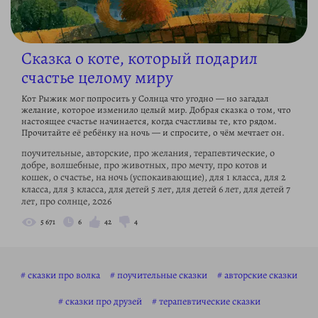
Сказка о коте, который подарил
счастье целому миру
Кот Рыжик мог попросить у Солнца что угодно — но загадал
желание, которое изменило целый мир. Добрая сказка о том, что
настоящее счастье начинается, когда счастливы те, кто рядом.
Прочитайте её ребёнку на ночь — и спросите, о чём мечтает он.
поучительные, авторские, про желания, терапевтические, о
добре, волшебные, про животных, про мечту, про котов и
кошек, о счастье, на ночь (успокаивающие), для 1 класса, для 2
класса, для 3 класса, для детей 5 лет, для детей 6 лет, для детей 7
лет, про солнце, 2026
5 671
6
42
4
сказки про волка
поучительные сказки
авторские сказки
сказки про друзей
терапевтические сказки