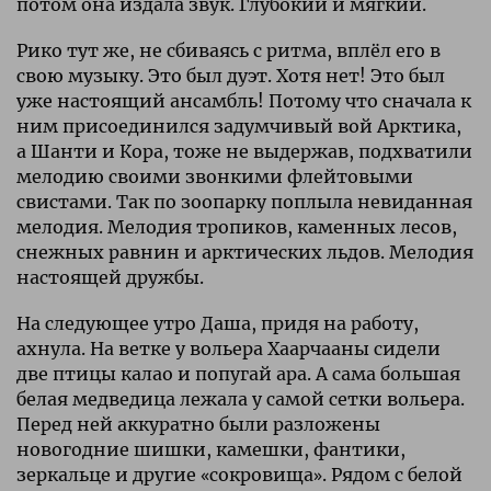
потом она издала звук. Глубокий и мягкий.
Рико тут же, не сбиваясь с ритма, вплёл его в
свою музыку. Это был дуэт. Хотя нет! Это был
уже настоящий ансамбль! Потому что сначала к
ним присоединился задумчивый вой Арктика,
а Шанти и Кора, тоже не выдержав, подхватили
мелодию своими звонкими флейтовыми
свистами. Так по зоопарку поплыла невиданная
мелодия. Мелодия тропиков, каменных лесов,
снежных равнин и арктических льдов. Мелодия
настоящей дружбы.
На следующее утро Даша, придя на работу,
ахнула. На ветке у вольера Хаарчааны сидели
две птицы калао и попугай ара. А сама большая
белая медведица лежала у самой сетки вольера.
Перед ней аккуратно были разложены
новогодние шишки, камешки, фантики,
зеркальце и другие «сокровища». Рядом с белой