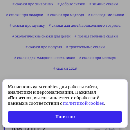
сказки про животных
добрые сказки
зимние сказки
сказки про подарки
сказки про медведя
новогодние сказки
сказки про музыку
сказки для детей дошкольного возраста
экологические сказки для детей
познавательные сказки
сказки про попугая
трогательные сказки
сказки для младших школьников
сказки про зоопарк
сказки 2026
Мы используем cookies для работы сайта,
аналитики и персонализации. Нажимая
«Понятно», вы соглашаетесь с обработкой
Если вы любите
писать
данных в соответствии с
политикой cookies
.
сказки
для детей и хотите
Подписка без рекламы 🌟
Подписаться
Всего 49 ₽/месяц. Поддержите
поделиться ими с другими,
Понятно
проект!
то можете присылать их
нам на почту