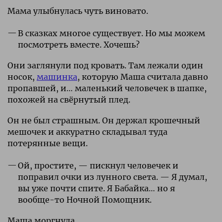
Мама улыбнулась чуть виновато.
В сказках многое существует. Но мы можем
посмотреть вместе. Хочешь?
Они заглянули под кровать. Там лежали один
носок,
машинка
, которую Маша считала давно
пропавшей, и… маленький человечек в шапке,
похожей на свёрнутый плед.
Он не был страшным. Он держал крошечный
мешочек и аккуратно складывал туда
потерянные вещи.
Ой, простите, — пискнул человечек и
поправил очки из лунного света. — Я думал,
вы уже почти спите. Я Бабайка… но я
вообще-то Ночной Помощник.
Маша моргнула.