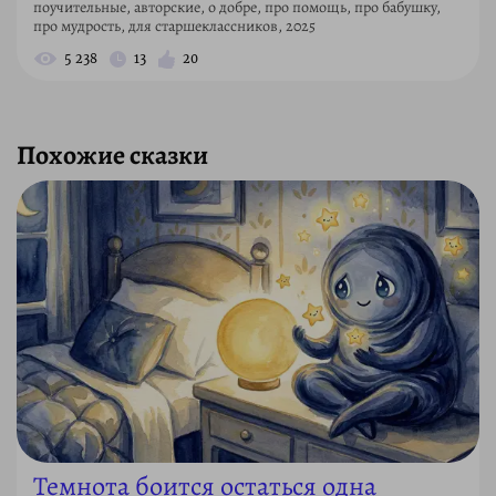
поучительные, авторские, о добре, про помощь, про бабушку,
про мудрость, для старшеклассников, 2025
5 238
13
20
Похожие сказки
Темнота боится остаться одна