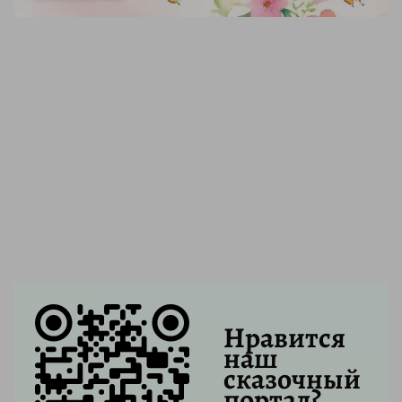
Нравится
наш
сказочный
портал?