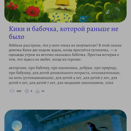
Кики и бабочка, которой раньше не
было
Ребёнок расстроен, что у него «пока не получается»? В этой сказке
девочка Кики две недели ждала, когда проснётся гусеничка, — и
однажды утром на веточке оказалась бабочка. Простая история о
том, что чудеса не любят, когда их торопят.
авторские, про бабочку, про насекомых, добрые, про природу,
про бабушку, для детей дошкольного возраста, познавательные,
на ночь (успокаивающие), для детей 4 лет, для детей 5 лет, для
детей 6 лет, для детей 7 лет, для младших школьников, 2026
640
6
12