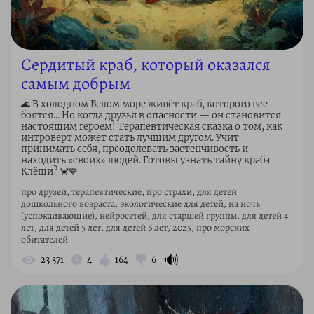
Сердитый краб, который оказался
самым добрым
🌊 В холодном Белом море живёт краб, которого все
боятся... Но когда друзья в опасности — он становится
настоящим героем! Терапевтическая сказка о том, как
интроверт может стать лучшим другом. Учит
принимать себя, преодолевать застенчивость и
находить «своих» людей. Готовы узнать тайну краба
Клёши? 🦀💙
про друзей, терапевтические, про страхи, для детей
дошкольного возраста, экологические для детей, на ночь
(успокаивающие), нейросетей, для старшей группы, для детей 4
лет, для детей 5 лет, для детей 6 лет, 2025, про морских
обитателей
🔊
23 371
4
164
6