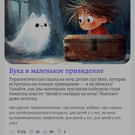
Бука и маленькое привидение
Терапевтическая сказка на ночь детям про Буку, которая
встретила настоящее привидение — и не убежала!
Узнайте, как два маленьких трусишки победили страх
темноты вместе. Читайте малышу на ночь! Убаюкает
даже непосед.
про друзей, терапевтические, про девочку, добрые, про страхи,
для детей дошкольного возраста, для детей 2-3 лет, на ночь
(успокаивающие), нейросетей, для детей 4 лет, для детей 5 лет,
2025
6 174
10
60
2