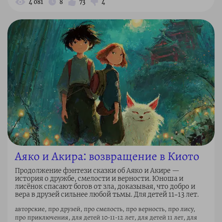
4 081
8
73
4
Аяко и Акира: возвращение в Киото
Продолжение фэнтези сказки об Аяко и Акире —
история о дружбе, смелости и верности. Юноша и
лисёнок спасают богов от зла, доказывая, что добро и
вера в друзей сильнее любой тьмы. Для детей 11–13 лет.
авторские, про друзей, про смелость, про верность, про лису,
про приключения, для детей 10-11-12 лет, для детей 11 лет, для