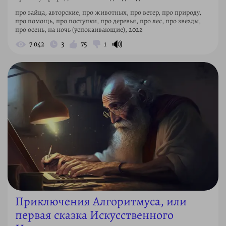
про зайца, авторские, про животных, про ветер, про природу,
про помощь, про поступки, про деревья, про лес, про звезды,
про осень, на ночь (успокаивающие), 2022
🔊
7 042
3
75
1
Приключения Алгоритмуса, или
первая сказка Искусственного