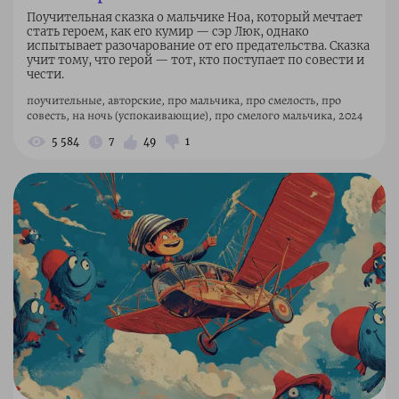
Поучительная сказка о мальчике Ноа, который мечтает
стать героем, как его кумир — сэр Люк, однако
испытывает разочарование от его предательства. Сказка
учит тому, что герой — тот, кто поступает по совести и
чести.
поучительные, авторские, про мальчика, про смелость, про
совесть, на ночь (успокаивающие), про смелого мальчика, 2024
5 584
7
49
1