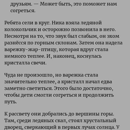
друзьям. — Может быть, это поможет нам
согреться.
Ребята сели в круг. Ника взяла ледяной
колокольчик и осторожно позвонила в него.
Несмотря на то, что звук был слабым, он эхом
разнёсся по горным склонам. Затем она надела
варежку-жар-птицу, которая вдруг стала
немного теплее. И, наконец, коснулась
кристалла свечи.
Чуда не произошло, но варежка стала
значительно теплее, а кристалл начал едва
заметно светиться. Этого было достаточно,
чтобы дети смогли согреться и продолжить
путь.
К рассвету они добрались до вершины горы.
Там, среди ледяных скал, стоял хрустальный
дворец, сверкающий в первых лучах солнца. У