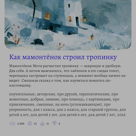
Как мамонтёнок строил тропинку
Мамонтёнок Мотя расчистил тропинку — широкую и удобную.
Для себя. А потом выяснилось, что зайчонок в его следах тонет,
черепашка застревает на ступеньках, а лемминг вообще ничего не
видит. Смешная сказка о том, как научиться помогать по-
настоящему.
поучительные, авторские, про друзей, терапевтические, про
животных, добрые, зимние, про помощь, с картинками, про
приключения, смешные, на ночь (успокаивающие), про
уверенность, для 1 класса, для 2 класса, для старшей группы, для
детей 4 лет, для детей 5 лет, для детей 6 лет, для детей 7 лет, 2026
3 209
13
11
3