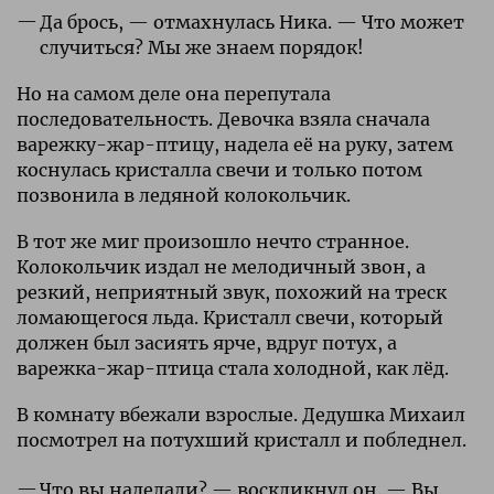
Да брось, — отмахнулась Ника. — Что может
случиться? Мы же знаем порядок!
Но на самом деле она перепутала
последовательность. Девочка взяла сначала
варежку-жар-птицу, надела её на руку, затем
коснулась кристалла свечи и только потом
позвонила в ледяной колокольчик.
В тот же миг произошло нечто странное.
Колокольчик издал не мелодичный звон, а
резкий, неприятный звук, похожий на треск
ломающегося льда. Кристалл свечи, который
должен был засиять ярче, вдруг потух, а
варежка-жар-птица стала холодной, как лёд.
В комнату вбежали взрослые. Дедушка Михаил
посмотрел на потухший кристалл и побледнел.
Что вы наделали? — воскликнул он. — Вы