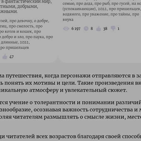
т в фантастический мир,
семью, про деда, про рыб, про гусей, на н
стными, добрыми,
(успокаивающие), 2022, про пришельцев,
ажными.
водяного, про уважение, про тайны, про
внука
зей, про девочку, о добре,
иц, про смелость, про
6 197
8
38
1
о котов и кошек, про
добро и зло, про паука, про
 длинные, 2022,
про пришельцев
47
ема путешествия, когда персонажи отправляются в
 понять их мотивы и цели. Такие произведения в
никальную атмосферу и увлекательный сюжет.
ется учение о толерантности и понимании различи
знообразие, осознавая важность сотрудничества и 
воляя читателям размышлять о смысле жизни, месте
 читателей всех возрастов благодаря своей спосо