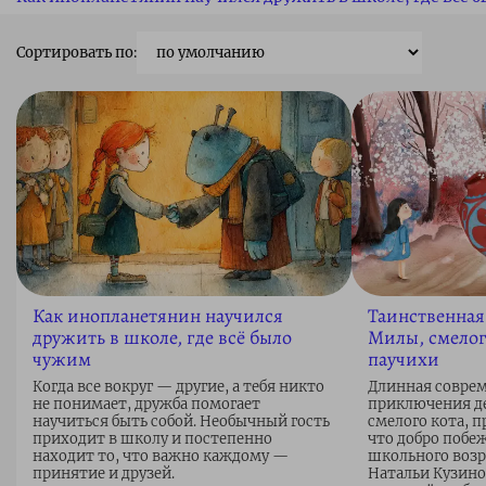
Сортировать по:
Как инопланетянин научился
Таинственная
дружить в школе, где всё было
Милы, смелог
чужим
паучихи
Когда все вокруг — другие, а тебя никто
Длинная соврем
не понимает, дружба помогает
приключения д
научиться быть собой. Необычный гость
смелого кота, п
приходит в школу и постепенно
что добро побеж
находит то, что важно каждому —
школьного возр
принятие и друзей.
Натальи Кузино