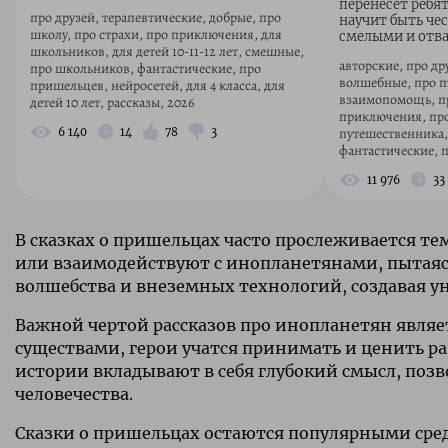
перенесёт ребя
про друзей, терапевтические, добрые, про
научит быть че
школу, про страхи, про приключения, для
смелыми и отв
школьников, для детей 10-11-12 лет, смешные,
авторские, про дру
про школьников, фантастические, про
волшебные, про пт
пришельцев, нейросетей, для 4 класса, для
взаимопомощь, пр
детей 10 лет, рассказы, 2026
приключения, про 
путешественника,
6 140
14
78
3
фантастические, 
11 976
33
В сказках о пришельцах часто прослеживается т
или взаимодействуют с инопланетянами, пытаясь
волшебства и внеземных технологий, создавая у
Важной чертой рассказов про инопланетян явля
существами, герои учатся принимать и ценить ра
истории вкладывают в себя глубокий смысл, поз
человечества.
Сказки о пришельцах остаются популярными среди