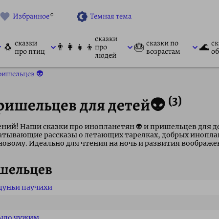
0
Избранное
Темная тема
сказки
сказки
сказки по
ск
🐧
👨‍👩‍👧‍👦
🎂
🌊
про
про птиц
возрастам
об
людей
ришельцев 👽
(3)
ришельцев для детей👽
ний! Наши сказки про инопланетян 👽 и пришельцев для д
ватывающие рассказы о летающих тарелках, добрых инопла
новому. Идеально для чтения на ночь и развития воображе
ишельцев
дуньи паучихи
было чужим