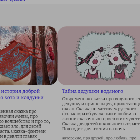
 история доброй
Тайна дедушки водяного
о кота и колдуньи
Современная сказка про водяного, е
дедушку и пришельцев, прилетающ
океан. Сказка по мотивам русского
енная сказка про
фольклора об уважении и любви, о
евочки Милы, про
жизни сказочных героев и их чувств
ро волшебство и про то,
Сказка для детей школьного возраст
дает зло, для детей
Подходит для чтения на ночь.
аста. Сказка-фэнтези
й в девяти главах
авторские, про друзей, про любовь, про