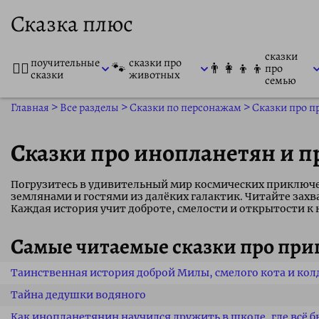
Сказка плюс
сказки
поучительные
сказки про
👨‍⚕️
🐾
👨‍👩‍👦‍👦
про
сказки
животных
семью
Главная
>
Все разделы
>
Сказки по персонажам
>
Сказки про п
Сказки про инопланетян и п
Погрузитесь в удивительный мир космических приключе
землянами и гостями из далёких галактик. Читайте зах
Каждая история учит доброте, смелости и открытости к 
Самые читаемые сказки про пр
Таинственная история доброй Милы, смелого кота и кол
Тайна дедушки водяного
Как инопланетянин научился дружить в школе, где всё 