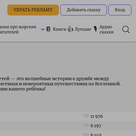
УБРАТЬ РЕКЛАМУ
Добавить сказку
Вход
азки про морских
Аудио
📔
👍
🎙
Книги
Лучшие
итателей
сказки
етей — это волшебные истории о дружбе между
нетянах и невероятных путешествиях по Вселенной.
ния вашего ребёнка!
11 976
6 197
6 140