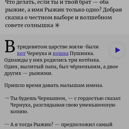
Что делать, если ты и твой брат — оба
рыжие, а имя Рыжик только одно? Добрая
сказка о честном выборе и волшебном
совете солнышка ☀️
В
тридевятом царстве жили-были
кот
Чернуха и
кошка
Пушинка.
Однажды у них родились три котёнка.
Один, вылитый папа, был чёрненьким, а двое
других — рыжими.
Пришло время давать малышам имена.
Ты будешь Чернышем, — с гордостью сказал
Чернуха, разглядывая свою уменьшенную
копию.
А я тогда Рыжик? — предположил самый