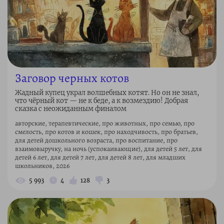
Заговор черных котов
Жадный купец украл волшебных котят. Но он не знал,
что чёрный кот — не к беде, а к возмездию! Добрая
сказка с неожиданным финалом
авторские, терапевтические, про животных, про семью, про
смелость, про котов и кошек, про находчивость, про братьев,
для детей дошкольного возраста, про воспитание, про
взаимовыручку, на ночь (успокаивающие), для детей 5 лет, для
детей 6 лет, для детей 7 лет, для детей 8 лет, для младших
школьников, 2026
5 993
4
128
3