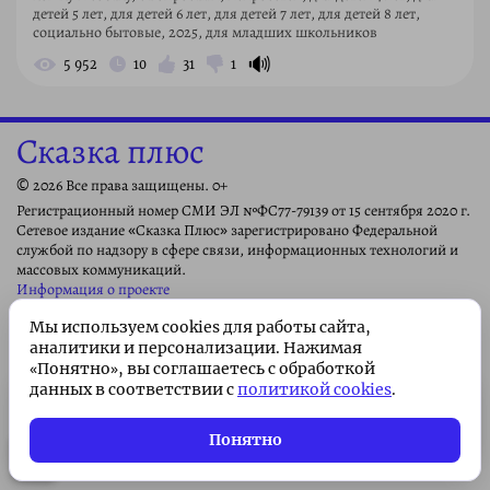
детей 5 лет, для детей 6 лет, для детей 7 лет, для детей 8 лет,
социально бытовые, 2025, для младших школьников
🔊
5 952
10
31
1
Сказка плюс
© 2026 Все права защищены. 0+
Регистрационный номер СМИ ЭЛ №ФС77-79139 от 15 сентября 2020 г.
Сетевое издание «Сказка Плюс» зарегистрировано Федеральной
службой по надзору в сфере связи, информационных технологий и
массовых коммуникаций.
Информация о проекте
Свидетельство о публикации
Мы используем cookies для работы сайта,
Соглашение об использовании авторских произведений
аналитики и персонализации. Нажимая
«Понятно», вы соглашаетесь с обработкой
Как написать сказку?
данных в соответствии с
политикой cookies
.
Поддержка проекта
Подписка без рекламы 🌟
Условия распространения и копирования
Подписаться
Всего 49 ₽/месяц. Поддержите
Понятно
Пользовательское соглашение
проект!
Политика конфиденциальности