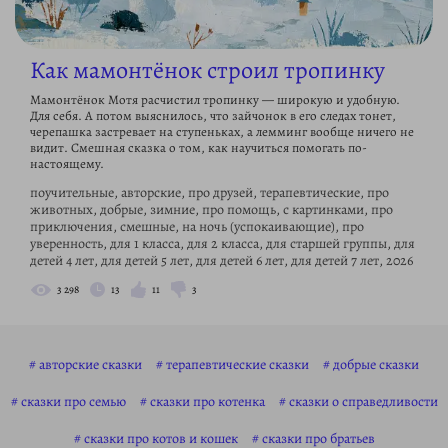
Как мамонтёнок строил тропинку
Мамонтёнок Мотя расчистил тропинку — широкую и удобную.
Для себя. А потом выяснилось, что зайчонок в его следах тонет,
черепашка застревает на ступеньках, а лемминг вообще ничего не
видит. Смешная сказка о том, как научиться помогать по-
настоящему.
поучительные, авторские, про друзей, терапевтические, про
животных, добрые, зимние, про помощь, с картинками, про
приключения, смешные, на ночь (успокаивающие), про
уверенность, для 1 класса, для 2 класса, для старшей группы, для
детей 4 лет, для детей 5 лет, для детей 6 лет, для детей 7 лет, 2026
3 298
13
11
3
авторские сказки
терапевтические сказки
добрые сказки
сказки про семью
сказки про котенка
сказки о справедливости
сказки про котов и кошек
сказки про братьев