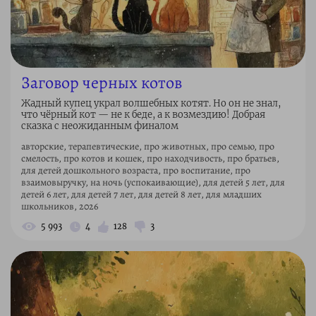
Заговор черных котов
Жадный купец украл волшебных котят. Но он не знал,
что чёрный кот — не к беде, а к возмездию! Добрая
сказка с неожиданным финалом
авторские, терапевтические, про животных, про семью, про
смелость, про котов и кошек, про находчивость, про братьев,
для детей дошкольного возраста, про воспитание, про
взаимовыручку, на ночь (успокаивающие), для детей 5 лет, для
детей 6 лет, для детей 7 лет, для детей 8 лет, для младших
школьников, 2026
5 993
4
128
3