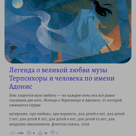
Легенда о великой любви музы
Терпсихоры и человека по имени
Адонис
Зевс запретил музе любить — но каждую ночь она всё равно
танцевала для него. Легенда о Терпсихоре и Адонисе, от которой
сжимается сердце
авторские, про любовь, про верность, для детей 6 лет, для детей
7 лет, для детей 8 лет, для детей 9 лет, для детей 10 лет, для
младших школьников, фэнтези сказка, 2026
1 192
6
14
1