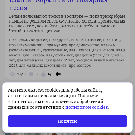
песня
Белый волк выл от тоски в зоопарке — пока три храбрые
птицы не решили спеть ему песню холода. Трогательная
сказка о том, как найти дом там, где тебя понимают.
Читайте вместе с детьми!
про волка, авторские, про друзей, терапевтические, про птиц,
про взаимопомощь, про музыку, про одиночество, на ночь
(успокаивающие), трогательные, для 1 класса, для 2 класса, для 3
класса, для 4 класса, для детей 6 лет, для детей 7 лет, для детей 8
лет, для детей 9 лет, для детей 10 лет, эмоциональный интеллект,
2025, для младших школьников, про зоопарк
🔊
1 410
8
14
Мы используем cookies для работы сайта,
аналитики и персонализации. Нажимая
«Понятно», вы соглашаетесь с обработкой
данных в соответствии с
политикой cookies
.
Подписка без рекламы 🌟
Подписаться
Всего 49 ₽/месяц. Поддержите
Понятно
проект!