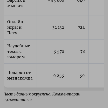
Барсик и
~ 85 000
649
мышата
Онлайн-
игры и
32 132
724
Петя
Неудобные
темы с
5 570
78
юмором
Подарки от
6 255
56
незнакомца
Часть данных округлена. Комментарии —
субъективные.