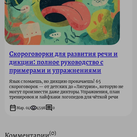
Скороговорки для развития речи и
дикции: полное руководство с
примерами и упражнениями
Язык сломаешь, но дикцию прокачаешь! 65
скороговорок — от детских до «Лигурии», которую не
могут произнести даже дикторы. Упражнения, план
тренировок и лайфхаки логопедов для чёткой речи
date_range
visibility
comment
Мар. 04
4598
0
(
0
)
Комментарии