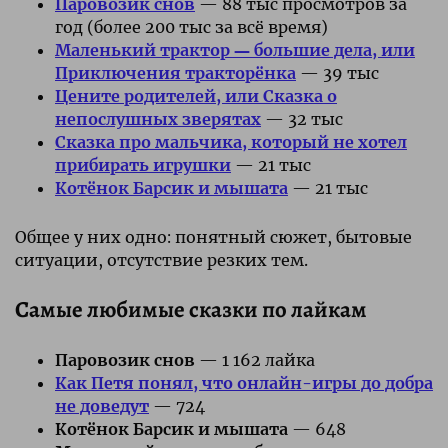
Паровозик снов
— 88 тыс просмотров за
год (более 200 тыс за всё время)
Маленький трактор ― большие дела, или
Приключения тракторёнка
— 39 тыс
Цените родителей, или Сказка о
непослушных зверятах
— 32 тыс
Сказка про мальчика, который не хотел
прибирать игрушки
— 21 тыс
Котёнок Барсик и мышата
— 21 тыс
Общее у них одно: понятный сюжет, бытовые
ситуации, отсутствие резких тем.
Самые любимые сказки по лайкам
Паровозик снов
— 1 162 лайка
Как Петя понял, что онлайн-игры до добра
не доведут
— 724
Котёнок Барсик и мышата
— 648