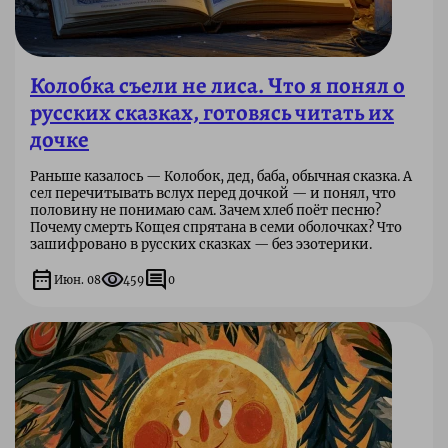
Колобка съели не лиса. Что я понял о
русских сказках, готовясь читать их
дочке
Раньше казалось — Колобок, дед, баба, обычная сказка. А
сел перечитывать вслух перед дочкой — и понял, что
половину не понимаю сам. Зачем хлеб поёт песню?
Почему смерть Кощея спрятана в семи оболочках? Что
зашифровано в русских сказках — без эзотерики.
date_range
visibility
comment
Июн. 08
459
0