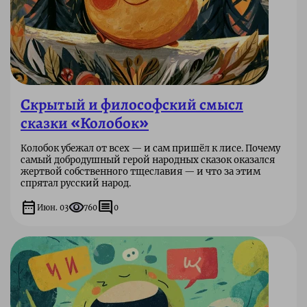
Скрытый и философский смысл
сказки «Колобок»
Колобок убежал от всех — и сам пришёл к лисе. Почему
самый добродушный герой народных сказок оказался
жертвой собственного тщеславия — и что за этим
спрятал русский народ.
date_range
visibility
comment
Июн. 03
760
0