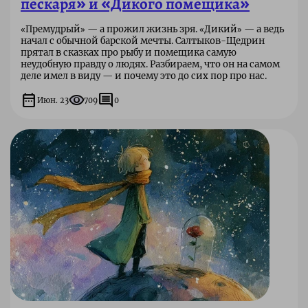
пескаря» и «Дикого помещика»
«Премудрый» — а прожил жизнь зря. «Дикий» — а ведь
начал с обычной барской мечты. Салтыков-Щедрин
прятал в сказках про рыбу и помещика самую
неудобную правду о людях. Разбираем, что он на самом
деле имел в виду — и почему это до сих пор про нас.
date_range
visibility
comment
Июн. 23
709
0