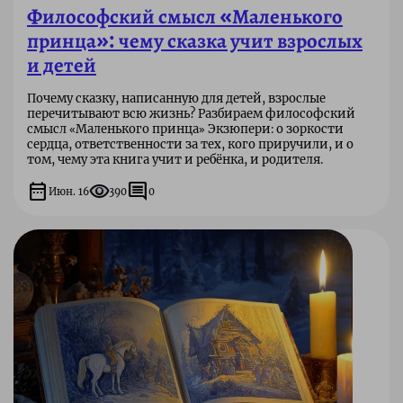
Философский смысл «Маленького
принца»: чему сказка учит взрослых
и детей
Почему сказку, написанную для детей, взрослые
перечитывают всю жизнь? Разбираем философский
смысл «Маленького принца» Экзюпери: о зоркости
сердца, ответственности за тех, кого приручили, и о
том, чему эта книга учит и ребёнка, и родителя.
date_range
visibility
comment
Июн. 16
390
0