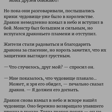
моих друзей обижают?
Но пока они разговаривали, послышались
крики: чудовище уже было в королевстве.
Дракон немедленно взмыл в небо и вступил в
бой. Монстр был большим и сильным, но
испугался драконьего пламени и отступил.
Жители стали радоваться и благодарить
дракона за спасение, но король заметил, что их
защитник выглядел грустным.
Что случилось, друг мой? — спросил он.
Мне показалось, что чудовище плакало…
Может, я зря его обидел, — печально сказал
дракон. — Я должен его догнать.
Дракон снова взмыл в небо и вскоре нашёл
чудовище. Оно бережно возвращало упавшего
птенца в гнездо. Тогда дракон понял — он не