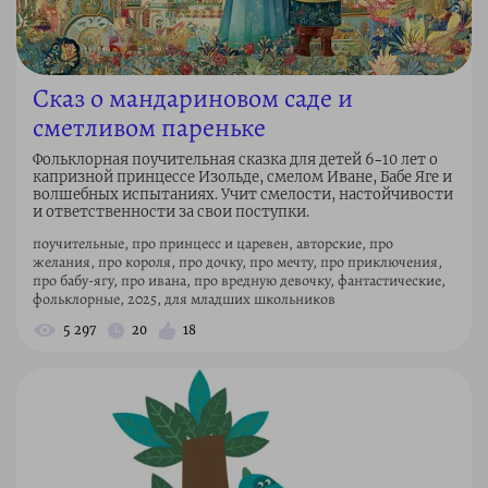
Сказ о мандариновом саде и
сметливом пареньке
Фольклорная поучительная сказка для детей 6–10 лет о
капризной принцессе Изольде, смелом Иване, Бабе Яге и
волшебных испытаниях. Учит смелости, настойчивости
и ответственности за свои поступки.
поучительные, про принцесс и царевен, авторские, про
желания, про короля, про дочку, про мечту, про приключения,
про бабу-ягу, про ивана, про вредную девочку, фантастические,
фольклорные, 2025, для младших школьников
5 297
20
18