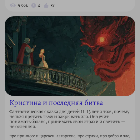
5 004
4
37
Кристина и последняя битва
Фантастическая сказка для детей 11–13 лет о том, почему
нельзя прятать тьму и закрывать зло. Она учит
понимать баланс, принимать свои страхи и светить —
не ослепляя.
про принцесс и царевен, авторские, про страхи, про добро и зло,