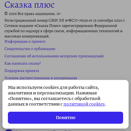
Сказка плюс
© 2026 Все права защищены. 0+
Регистрационный номер СМИ ЭЛ №ФС77-79139 от 15 сентября 2020 г.
Сетевое издание «Сказка Плюс» зарегистрировано Федеральной
службой по надзору в сфере связи, информационных технологий и
массовых коммуникаций.
Информация о проекте
Свидетельство о публикации
Соглашение об использовании авторских произведений
Как написать сказку?
Поддержка проекта
Условия распространения и копирования
Пользовательское соглашение
Мы используем cookies для работы сайта,
Политика конфиденциальности
аналитики и персонализации. Нажимая
Политика использования cookies
«Понятно», вы соглашаетесь с обработкой
данных в соответствии с
политикой cookies
.
Обратная связь
Подписка без рекламы 🌟
Колонка редактора
Подписаться
Всего 49 ₽/месяц. Поддержите
Понятно
Реклама на сайте
проект!
Карта сайта