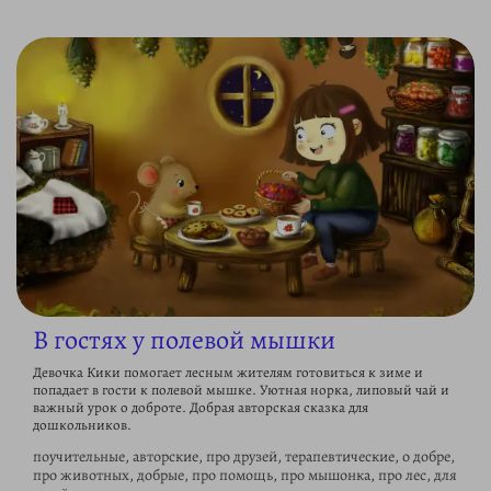
В гостях у полевой мышки
Девочка Кики помогает лесным жителям готовиться к зиме и
попадает в гости к полевой мышке. Уютная норка, липовый чай и
важный урок о доброте. Добрая авторская сказка для
дошкольников.
поучительные, авторские, про друзей, терапевтические, о добре,
про животных, добрые, про помощь, про мышонка, про лес, для