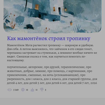
Как мамонтёнок строил тропинку
Мамонтёнок Мотя расчистил тропинку — широкую и удобную.
Для себя. А потом выяснилось, что зайчонок в его следах тонет,
черепашка застревает на ступеньках, а лемминг вообще ничего не
видит. Смешная сказка о том, как научиться помогать по-
настоящему.
поучительные, авторские, про друзей, терапевтические, про
животных, добрые, зимние, про помощь, с картинками, про
приключения, смешные, на ночь (успокаивающие), про
уверенность, для 1 класса, для 2 класса, для старшей группы, для
детей 4 лет, для детей 5 лет, для детей 6 лет, для детей 7 лет, 2026
3 249
13
11
3