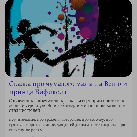
Сказка про чумазого малыша Веню и
принца Бификола
Современная поучительная сказка сценарий про то как
мальчик грязнуля Веня с бактериями «познакомился» и
стал чистюлей
поучительные, про дракона, авторские, про девочку, про
грязнулю, про наказание, для детей дошкольного возраста, про
гигиену, по ролям