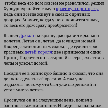
Чтобы весь его дом совсем не развалился, решил
Хурцуршур найти самую
красивую принцессу
.
Ведь они всегда живут в самых опрятных
дворцах. Значит, когда у него появится такая,
то весь его дом сразу преобразится!
Вышел
Дракон
на крышу, расправил крылья и
полетел. Летал он, летал, да и увидел новый
Дворец с живописным садом, где гуляли трое
красивых
детей
короля
: две Принцессы и один
Принц. Подлетел он к старшей сестре, схватил в
лапы и улетел домой.
Посадил её в одинокую башню и сказал, что она
должна сделать всё красиво. А сам ушел
отдыхать, потому что был уже старенький и
устал много летать.
Проснулся он на следующий день, пошел в
башню, а там никого нет. И видит на пыльном