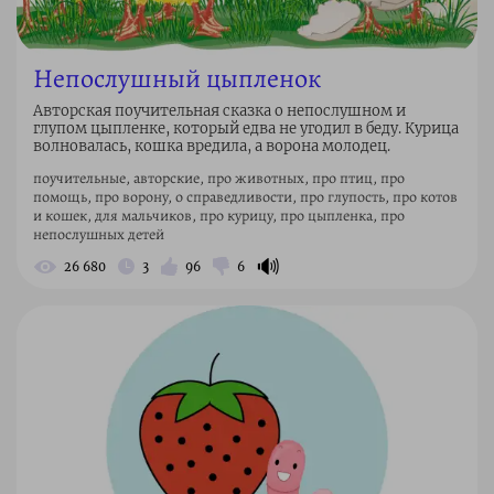
Непослушный цыпленок
Авторская поучительная сказка о непослушном и
глупом цыпленке, который едва не угодил в беду. Курица
волновалась, кошка вредила, а ворона молодец.
поучительные, авторские, про животных, про птиц, про
помощь, про ворону, о справедливости, про глупость, про котов
и кошек, для мальчиков, про курицу, про цыпленка, про
непослушных детей
🔊
26 680
3
96
6