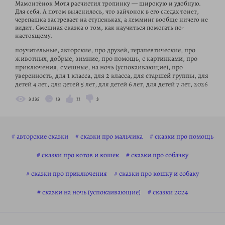
Мамонтёнок Мотя расчистил тропинку — широкую и удобную.
Для себя. А потом выяснилось, что зайчонок в его следах тонет,
черепашка застревает на ступеньках, а лемминг вообще ничего не
видит. Смешная сказка о том, как научиться помогать по-
настоящему.
поучительные, авторские, про друзей, терапевтические, про
животных, добрые, зимние, про помощь, с картинками, про
приключения, смешные, на ночь (успокаивающие), про
уверенность, для 1 класса, для 2 класса, для старшей группы, для
детей 4 лет, для детей 5 лет, для детей 6 лет, для детей 7 лет, 2026
3 335
13
11
3
авторские сказки
сказки про мальчика
сказки про помощь
сказки про котов и кошек
сказки про собачку
сказки про приключения
сказки про кошку и собаку
сказки на ночь (успокаивающие)
сказки 2024