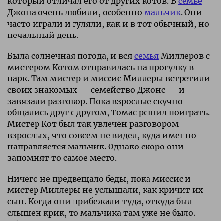
который отличал его от других котов. В
семье
Джона очень любили, особенно
мальчик
. Они
часто играли и гуляли, как и в тот обычный, но
печальный день.
Была солнечная погода, и вся
семья
Миллеров с
мистером Котом отправилась на прогулку в
парк. Там мистер и миссис Миллеры встретили
своих знакомых — семейство Джонс — и
завязали разговор. Пока взрослые скучно
общались друг с другом, Томас решил поиграть.
Мистер Кот был так увлечëн разговором
взрослых, что совсем не видел, куда именно
направляется мальчик. Однако скоро они
запомнят то самое место.
Ничего не предвещало беды, пока миссис и
мистер Миллеры не услышали, как кричит их
сын. Когда они прибежали туда, откуда был
слышен крик, то мальчика там уже не было.