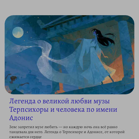
Легенда о великой любви музы
Терпсихоры и человека по имени
Адонис
Зевс запретил музе любить — но каждую ночь она всё равно
танцевала для него. Легенда о Терпсихоре и Адонисе, от которой
сжимается сердце