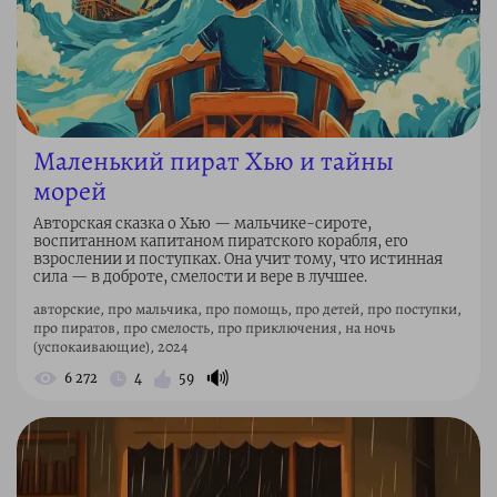
Маленький пират Хью и тайны
морей
Авторская сказка о Хью — мальчике-сироте,
воспитанном капитаном пиратского корабля, его
взрослении и поступках. Она учит тому, что истинная
сила — в доброте, смелости и вере в лучшее.
авторские, про мальчика, про помощь, про детей, про поступки,
про пиратов, про смелость, про приключения, на ночь
(успокаивающие), 2024
🔊
6 272
4
59