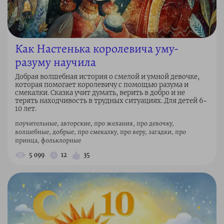
Как Настенька королевича уму-
разуму научила
Добрая волшебная история о смелой и умной девочке,
которая помогает королевичу с помощью разума и
смекалки. Сказка учит думать, верить в добро и не
терять находчивость в трудных ситуациях. Для детей 6–
10 лет.
поучительные, авторские, про желания, про девочку,
волшебные, добрые, про смекалку, про веру, загадки, про
принца, фольклорные
5 099
12
35