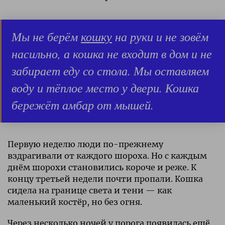
Мы не берём
кошку
на руки и не зовём
насильно, а кошка не входит в дом и не
забирает еду со стола. Мы оставляем
воду и тёплое место у двери. Кошка
бережёт амбар от мышей.
Первую неделю люди по-прежнему
вздрагивали от каждого шороха. Но с каждым
днём шорохи становились короче и реже. К
концу третьей недели почти пропали. Кошка
сидела на границе света и тени — как
маленький костёр, но без огня.
Через несколько ночей у порога появилась ещё