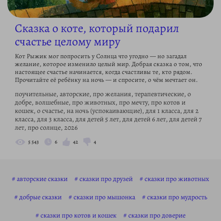
Сказка о коте, который подарил
счастье целому миру
Кот Рыжик мог попросить у Солнца что угодно — но загадал
желание, которое изменило целый мир. Добрая сказка о том, что
настоящее счастье начинается, когда счастливы те, кто рядом.
Прочитайте её ребёнку на ночь — и спросите, о чём мечтает он.
поучительные, авторские, про желания, терапевтические, о
добре, волшебные, про животных, про мечту, про котов и
кошек, о счастье, на ночь (успокаивающие), для 1 класса, для 2
класса, для 3 класса, для детей 5 лет, для детей 6 лет, для детей 7
лет, про солнце, 2026
5 543
6
42
4
авторские сказки
сказки про друзей
сказки про животных
добрые сказки
сказки про мышонка
сказки про мудрость
сказки про котов и кошек
сказки про доверие