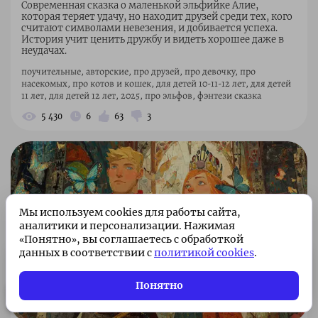
Современная сказка о маленькой эльфийке Алие,
которая теряет удачу, но находит друзей среди тех, кого
считают символами невезения, и добивается успеха.
История учит ценить дружбу и видеть хорошее даже в
неудачах.
поучительные, авторские, про друзей, про девочку, про
насекомых, про котов и кошек, для детей 10-11-12 лет, для детей
11 лет, для детей 12 лет, 2025, про эльфов, фэнтези сказка
5 430
6
63
3
Мы используем cookies для работы сайта,
аналитики и персонализации. Нажимая
«Понятно», вы соглашаетесь с обработкой
данных в соответствии с
политикой cookies
.
Подписка без рекламы 🌟
Подписаться
Всего 49 ₽/месяц. Поддержите
Понятно
проект!