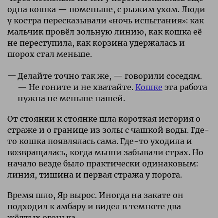
одна кошка — поменьше, с рыжим ухом. Люди
у костра пересказывали «ночь испытания»: как
мальчик провёл зольную линию, как кошка её
не переступила, как корзина удержалась и
шорох стал меньше.
Делайте точно так же, — говорили соседям.
— Не гоните и не хватайте.
Кошке
эта работа
нужна не меньше нашей.
От стоянки к стоянке шла короткая история о
страже и о границе из золы с чашкой воды. Где-
то кошка появлялась сама. Где-то уходила и
возвращалась, когда мыши забывали страх. Но
начало везде было практически одинаковым:
линия, тишина и первая стража у порога.
Время шло, Яр вырос. Иногда на закате он
подходил к амбару и видел в темноте два
жёлтых огонька.