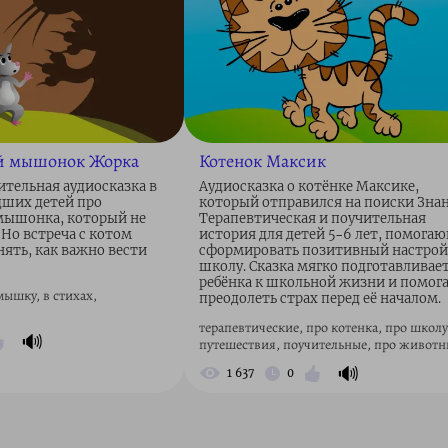
 мышонок Жорка
Котенок Максик
ительная аудиосказка в
Аудиосказка о котёнке Максике,
дших детей про
который отправился на поиски Зна
мышонка, который не
Терапевтическая и поучительная
 Но встреча с котом
история для детей 5–6 лет, помога
нять, как важно вести
сформировать позитивный настрой
школу. Сказка мягко подготавливае
ребёнка к школьной жизни и помог
мышку, в стихах,
преодолеть страх перед её началом.
терапевтические, про котенка, про школу
🔊
путешествия, поучительные, про живот
🔊
1 637
0