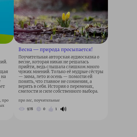
Весна — природа просыпается!
Поучительная авторская аудиосказка о
ний.
весне, которая никак не решалась
прийти, ведь слышала слишком много
ющая
чужих мнений. Только её мудрые сёстры
 на
— зима, лето и осень — помогли ей
т
понять, что главное не сомнения, а
ает
верить в себя. История о переменах,
смелости и силе собственного выбора.
, про
про лес, поучительные
ных
🔊
978
0
1