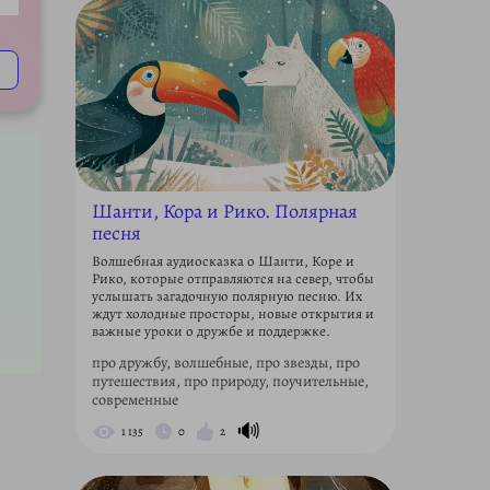
ettings
Шанти, Кора и Рико. Полярная
песня
Волшебная аудиосказка о Шанти, Коре и
Рико, которые отправляются на север, чтобы
услышать загадочную полярную песню. Их
ждут холодные просторы, новые открытия и
важные уроки о дружбе и поддержке.
про дружбу, волшебные, про звезды, про
путешествия, про природу, поучительные,
современные
🔊
1 135
0
2