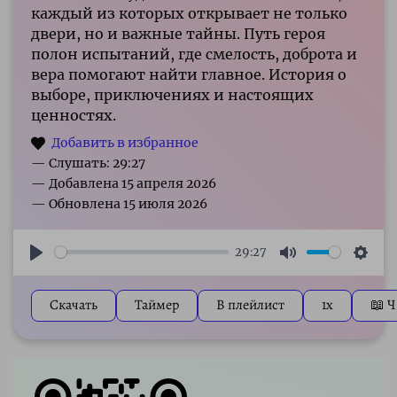
каждый из которых открывает не только
двери, но и важные тайны. Путь героя
полон испытаний, где смелость, доброта и
вера помогают найти главное. История о
выборе, приключениях и настоящих
ценностях.
— Слушать: 29:27
29:27
Play
Mute
Sett
Скачать
Таймер
В плейлист
1x
📖 Ч