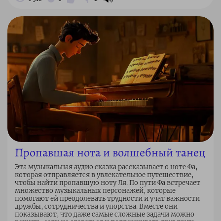
Пропавшая нота и волшебный танец
Эта музыкальная аудио сказка рассказывает о ноте Фа,
которая отправляется в увлекательное путешествие,
чтобы найти пропавшую ноту Ля. По пути Фа встречает
множество музыкальных персонажей, которые
помогают ей преодолевать трудности и учат важности
дружбы, сотрудничества и упорства. Вместе они
показывают, что даже самые сложные задачи можно