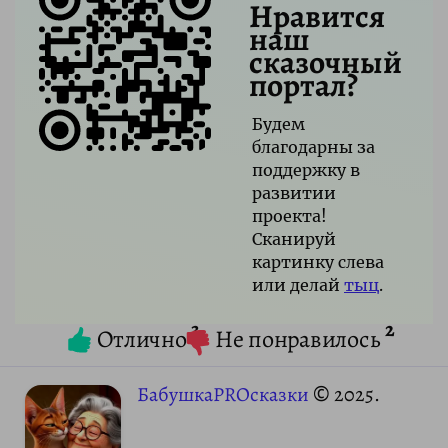
Нравится
наш
сказочный
портал?
Будем
благодарны за
поддержку в
развитии
проекта!
Сканируй
картинку слева
или делай
тыц
.
3
2
Отлично
Не понравилось
БабушкаPROсказки
© 2025.