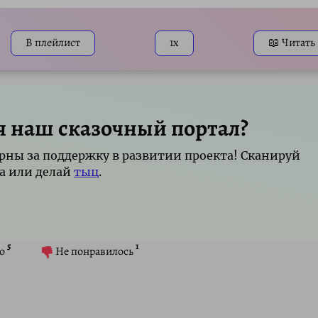
Mute
S
В плейлист
1x
📖 Читать
я наш сказочный портал?
рны за поддержку в развитии проекта! Сканируй
а или делай
тыц
.
5
1
о
Не понравилось