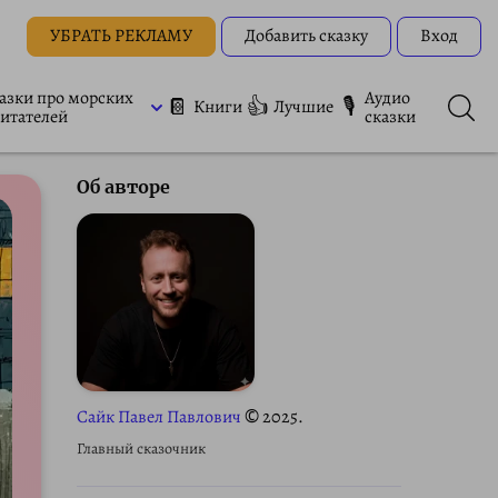
УБРАТЬ РЕКЛАМУ
Добавить сказку
Вход
азки про морских
Аудио
📔
👍
🎙
Книги
Лучшие
итателей
сказки
Об авторе
Сайк Павел Павлович
© 2025.
Главный сказочник