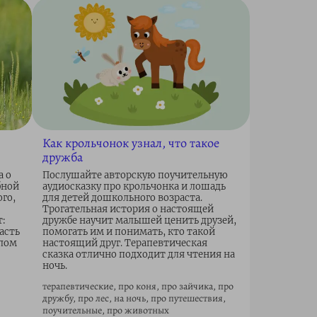
Как крольчонок узнал, что такое
дружба
а о
Послушайте авторскую поучительную
бной
аудиосказку про крольчонка и лошадь
ого,
для детей дошкольного возраста.
Трогательная история о настоящей
:
дружбе научит малышей ценить друзей,
асть
помогать им и понимать, кто такой
алом
настоящий друг. Терапевтическая
сказка отлично подходит для чтения на
ночь.
терапевтические, про коня, про зайчика, про
дружбу, про лес, на ночь, про путешествия,
поучительные, про животных