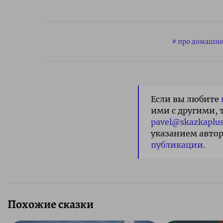
про домашн
Если вы любите
ими с другими, 
pavel@skazkaplus
указанием автор
публикации
.
Похожие сказки