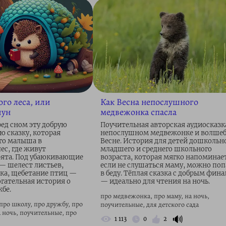
го леса, или
Как Весна непослушного
чун
медвежонка спасла
ед сном эту добрую
Поучительная авторская аудиосказк
ю сказку, которая
непослушном медвежонке и волше
го малыша в
Весне. История для детей дошкольн
ес, где живут
младшего и среднего школьного
рята. Под убаюкивающие
возраста, которая мягко напоминает
— шелест листьев,
если не слушаться маму, можно поп
ка, щебетание птиц —
в беду. Тёплая сказка с добрым фин
огательная история о
— идеально для чтения на ночь.
бе.
про медвежонка, про маму, на ночь,
про школу, про дружбу, про
поучительные, для детского сада
а ночь, поучительные, про
🔊
1 113
0
2