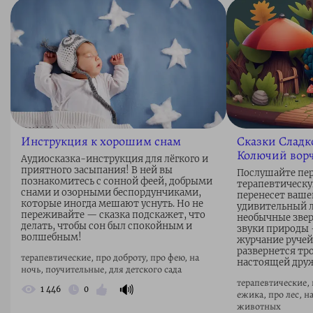
Инструкция к хорошим снам
Сказки Сладко
Колючий вор
Аудиосказка-инструкция для лёгкого и
приятного засыпания! В ней вы
Послушайте пер
познакомитесь с сонной феей, добрыми
терапевтическу
снами и озорными беспордунчиками,
перенесет ваше
которые иногда мешают уснуть. Но не
удивительный л
переживайте — сказка подскажет, что
необычные зве
делать, чтобы сон был спокойным и
звуки природы 
волшебным!
журчание ручей
развернется тр
терапевтические, про доброту, про фею, на
настоящей друж
ночь, поучительные, для детского сада
терапевтические, 
🔊
1 446
0
ежика, про лес, н
животных