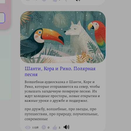
ettings
Шанти, Кора и Рико. Полярная
песня
Волшебная аудиосказка о Шанти, Коре и
Рико, которые отправляются на север, чтобы
услышать загадочную полярную песню. Их
ждут холодные просторы, новые открытия и
важные уроки о дружбе и поддержке.
про дружбу, волшебные, про звезды, про
путешествия, про природу, поучительные,
современные
🔊
1 138
0
2