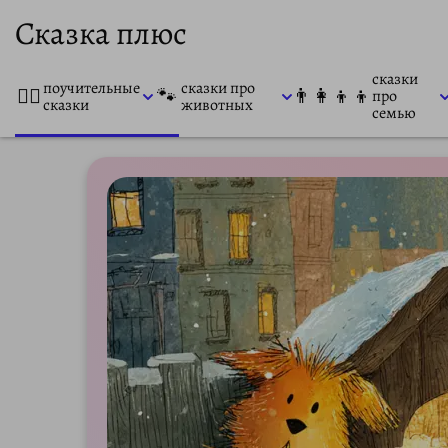
Сказка плюс
сказки
поучительные
сказки про
👨‍⚕️
🐾
👨‍👩‍👦‍👦
про
сказки
животных
семью