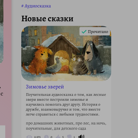
Аудиосказка
Новые сказки
Прочитано
Зимовье зверей
ь
 с
Поучительная аудиосказка о том, как лесные
звери вместе построили зимовье и
научились помогать друг другу. История о
дружбе, взаимовыручке и том, что вместе
легче справиться с любыми трудностями.
про домашних животных, про лес, на ночь,
поучительные, для детского сада
🔊
2 271
0
5
1