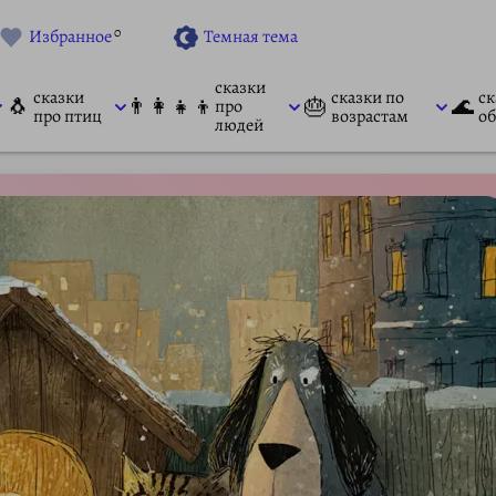
0
Избранное
Темная тема
сказки
сказки
сказки по
ск
🐧
👨‍👩‍👧‍👦
🎂
🌊
про
про птиц
возрастам
об
людей