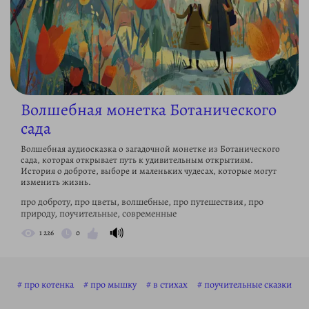
Волшебная монетка Ботанического
сада
Волшебная аудиосказка о загадочной монетке из Ботанического
сада, которая открывает путь к удивительным открытиям.
История о доброте, выборе и маленьких чудесах, которые могут
изменить жизнь.
про доброту, про цветы, волшебные, про путешествия, про
природу, поучительные, современные
🔊
1 226
0
про котенка
про мышку
в стихах
поучительные сказки