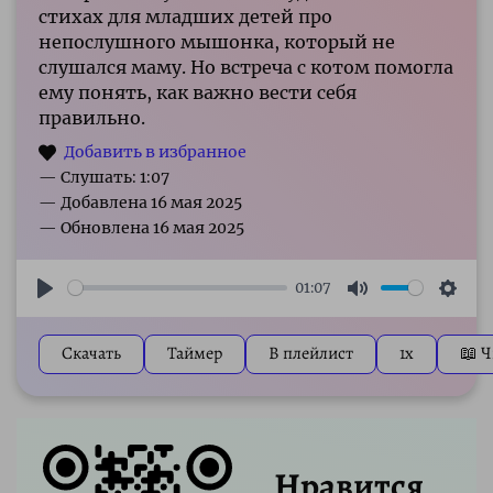
стихах для младших детей про
непослушного мышонка, который не
слушался маму. Но встреча с котом помогла
ему понять, как важно вести себя
правильно.
— Слушать: 1:07
01:07
Play
Mute
Sett
Скачать
Таймер
В плейлист
1x
📖 Ч
Нравится