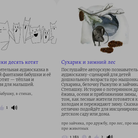
ки десять котят
Сухарик и зимний лес
ительная аудиосказка в
Послушайте авторскую познавател
й фантазии бабушки и её
аудиосказку-сценарий для детей
тят — тёплая и
дошкольного возраста про мышонк
ия для малышей.
Сухарика, белочку Рыжулю и зайчик
Степашку. История о потерянном др
бабушку, в стихах,
ёжика, осени и приближении зимы,
том, как лесные жители готовятся к
холодам и пережидают зиму. Сказка
🔊
1
отлично подойдёт для инсценировк
детском саду или дома.
про зайчика, про дружбу, про лес, про м
про животных
🔊
1 283
0
2