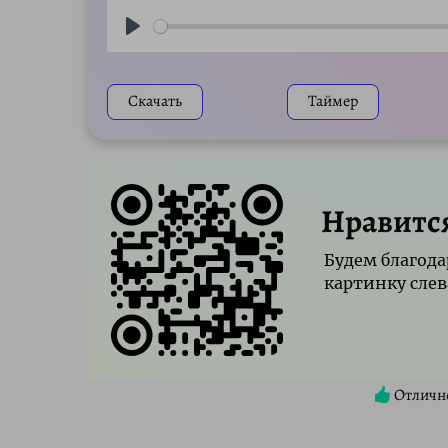
Play
Скачать
Таймер
Нравитс
Будем благода
картинку слев
Отличн