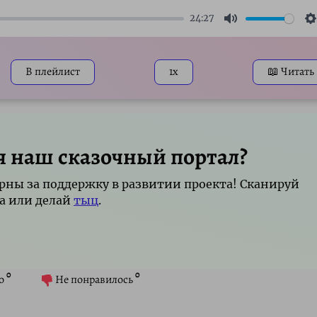
24:27
Mute
S
В плейлист
1x
📖 Читать
я наш сказочный портал?
рны за поддержку в развитии проекта! Сканируй
а или делай
тыц
.
0
0
о
Не понравилось