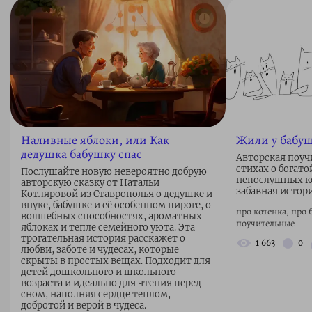
Наливные яблоки, или Как
Жили у бабуш
дедушка бабушку спас
Авторская поуч
стихах о богато
Послушайте новую невероятно добрую
непослушных ко
авторскую сказку от Натальи
забавная истор
Котляровой из Ставрополья о дедушке и
внуке, бабушке и её особенном пироге, о
про котенка, про 
волшебных способностях, ароматных
поучительные
яблоках и тепле семейного уюта. Эта
трогательная история расскажет о
1 663
0
любви, заботе и чудесах, которые
скрыты в простых вещах. Подходит для
детей дошкольного и школьного
возраста и идеально для чтения перед
сном, наполняя сердце теплом,
добротой и верой в чудеса.