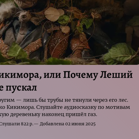
Кикимора, или Почему Леший
е пускал
угим — лишь бы трубы не тянули через его лес.
ько Кикимора. Слушайте аудиосказку по мотивам
ухую деревеньку наконец пришёл газ.
р.