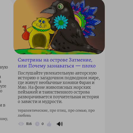
Смотрины на острове Затмение,
или Почему зазнаваться ― плохо
ьную
Послушайте увлекательную авторскую
а
историю о загадочном подводном мире,
а
где живут необычные хомяки Фаран и
уге
Мяо. На фоне живописных морских
 о
пейзажей и таинственного острова
разворачивается поучительная история
о зависти и мудрости.
и в
терапевтические, про птиц, про семью, про
любовь
ышку,
🔊
816
0