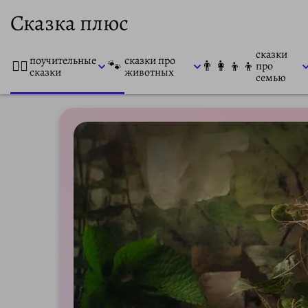
Сказка плюс
сказки
поучительные
сказки про
👨‍⚕️
🐾
👨‍👩‍👦‍👦
про
сказки
животных
семью