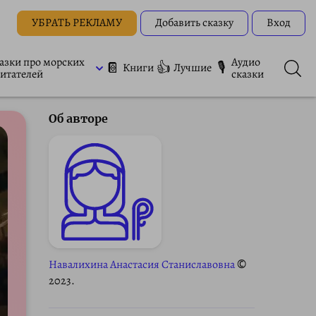
УБРАТЬ РЕКЛАМУ
Добавить сказку
Вход
азки про морских
Аудио
📔
👍
🎙
Книги
Лучшие
итателей
сказки
Об авторе
Навалихина Анастасия Станиславовна
©
2023.