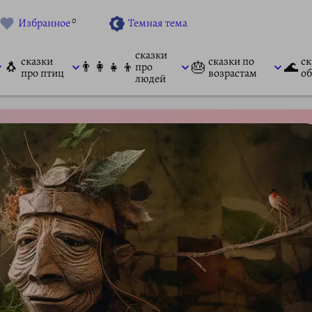
0
Избранное
Темная тема
сказки
сказки
сказки по
ск
🐧
👨‍👩‍👧‍👦
🎂
🌊
про
про птиц
возрастам
об
людей