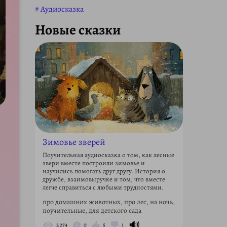
Аудиосказка
Новые сказки
Зимовье зверей
Поучительная аудиосказка о том, как лесные
звери вместе построили зимовье и
научились помогать друг другу. История о
дружбе, взаимовыручке и том, что вместе
легче справиться с любыми трудностями.
про домашних животных, про лес, на ночь,
поучительные, для детского сада
🔊
2 274
0
5
1