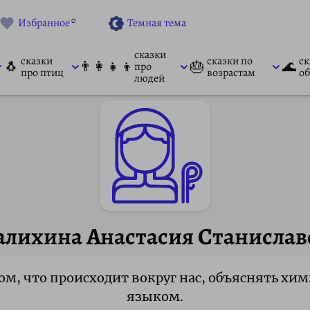
0
Избранное
Темная тема
сказки
сказки
сказки по
ск
🐧
👨‍👩‍👧‍👦
🎂
🌊
про
про птиц
возрастам
об
людей
алихина Анастасия Станислав
том, что происходит вокруг нас, объяснять х
языком.