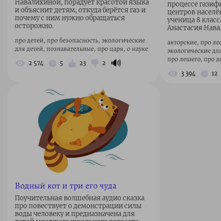
Навалихиной, порадует красотой языка
процессе газиф
и объяснит детям, откуда берётся газ и
центров населё
почему с ним нужно обращаться
ученица 8 клас
осторожно.
Анастасия Нава
про детей, про безопасность, экологические
авторские, про ле
для детей, познавательные, про царя, о науке
экологические для
про лешего, про д
🔊
2 574
5
23
2
3 394
12
Водный кот и три его чуда
Поучительная волшебная аудио сказка
про повествует о демонстрации силы
воды человеку и предназначена для