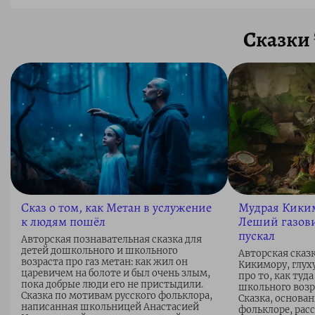
Сказки
Сказ о том, как Метан в услужение
Мудрая Киким
к людям пошёл
Леший газови
пускал
Авторская познавательная сказка для
детей дошкольного и школьного
Авторская сказк
возраста про газ метан: как жил он
Кикимору, глух
царевичем на болоте и был очень злым,
про то, как туда
пока добрые люди его не пристыдили.
школьного возра
Сказка по мотивам русского фольклора,
Сказка, основа
написанная школьницей Анастасией
фольклоре, рас