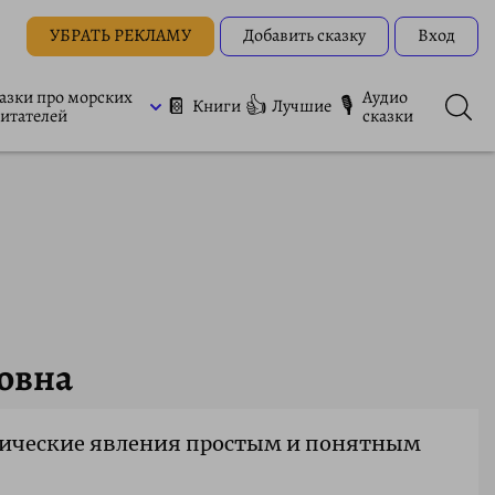
УБРАТЬ РЕКЛАМУ
Добавить сказку
Вход
азки про морских
Аудио
📔
👍
🎙
Книги
Лучшие
итателей
сказки
овна
имические явления простым и понятным