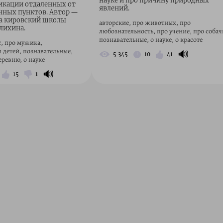
науке и про причину природных
икации отдаленных от
явлений.
нных пунктов. Автор ―
са кировский школы
авторские, про животных, про
лихина.
любознательность, про учение, про собач
познавательные, о науке, о красоте
с, про мужика,
 детей, познавательные,
🔊
5 345
10
41
еревню, о науке
🔊
15
1