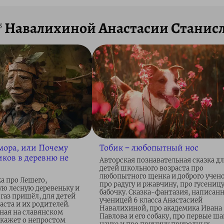
Навалихиной Анастасии Станис
5
ора, или Почему
Тобик – любопытный нос
ков в деревню не
Авторская познавательная сказка д
детей школьного возраста про
любопытного щенка и доброго учено
а про Лешего,
про радугу и ржавчину, про гусеницу
ую лесную деревеньку и
бабочку. Сказка-фантазия, написан
 газ пришёл, для детей
ученицей 6 класса Анастасией
ста и их родителей.
Навалихиной, про академика Ивана
нная на славянском
Павлова и его собаку, про первые ша
скажет о непростом