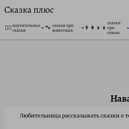
Сказка плюс
сказки
поучительные
сказки про
👨‍⚕️
🐾
👨‍👩‍👦‍👦
про
сказки
животных
семью
Нав
Любительница рассказывать сказки о 