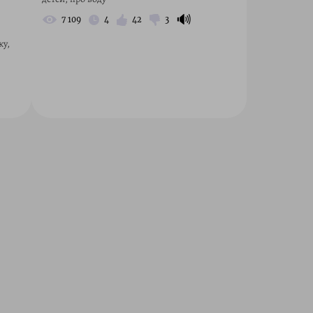
🔊
7 109
4
42
3
ку,