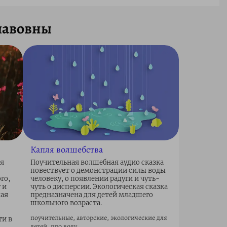
лавовны
Капля волшебства
ля
Поучительная волшебная аудио сказка
повествует о демонстрации силы воды
го,
человеку, о появлении радуги и чуть-
 и
чуть о дисперсии. Экологическая сказка
ная
предназначена для детей младшего
школьного возраста.
поучительные, авторские, экологические для
ги в
детей, про воду