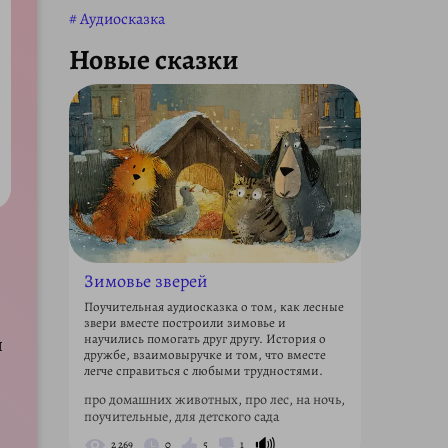
Аудиосказка
Новые сказки
Зимовье зверей
Поучительная аудиосказка о том, как лесные
звери вместе построили зимовье и
научились помогать друг другу. История о
и
дружбе, взаимовыручке и том, что вместе
легче справиться с любыми трудностями.
про домашних животных, про лес, на ночь,
поучительные, для детского сада
🔊
2 269
0
5
1