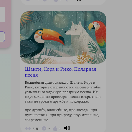
ettings
Шанти, Кора и Рико. Полярная
песня
Волшебная аудиосказка о Шанти, Коре и
Рико, которые отправляются на север, чтобы
услышать загадочную полярную песню. Их
ждут холодные просторы, новые открытия и
важные уроки о дружбе и поддержке.
про дружбу, волшебные, про звезды, про
путешествия, про природу, поучительные,
современные
🔊
1 135
0
2