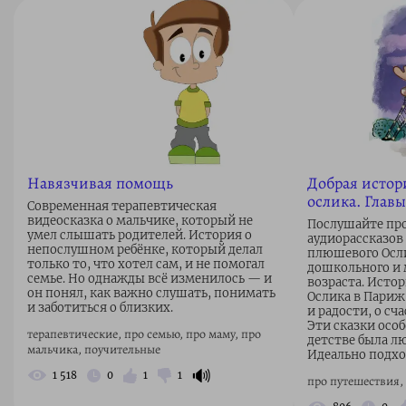
Навязчивая помощь
Добрая истор
ослика. Главы
Современная терапевтическая
видеосказка о мальчике, который не
Послушайте пр
умел слышать родителей. История о
аудиорассказов
непослушном ребёнке, который делал
плюшевого Осли
только то, что хотел сам, и не помогал
дошкольного и
семье. Но однажды всё изменилось — и
возраста. Исто
он понял, как важно слушать, понимать
Ослика в Париж,
и заботиться о близких.
и радости, о сч
Эти сказки особе
терапевтические, про семью, про маму, про
детстве была л
мальчика, поучительные
Идеально подход
🔊
1 518
0
1
1
про путешествия,