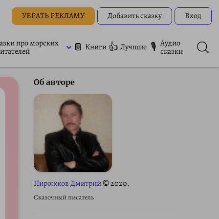
УБРАТЬ РЕКЛАМУ
Добавить сказку
Вход
азки про морских
Аудио
📔
👍
🎙
Книги
Лучшие
итателей
сказки
Об авторе
Пирожков Дмитрий
© 2020.
Сказочный писатель