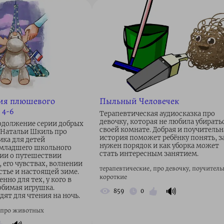
ия плюшевого
Пыльный Человечек
 4-6
Терапевтическая аудиосказка про
девочку, которая не любила убирать
одолжение серии добрых
своей комнате. Добрая и поучительн
 Натальи Шкиль про
история поможет ребёнку понять, з
ка для детей
нужен порядок и как уборка может
 младшего школьного
стать интересным занятием.
рии о путешествии
 его чувствах, волнении
терапевтические, про девочку, поучитель
астье и настоящей зиме.
короткие
нно для тех, у кого в
юбимая игрушка.
🔊
859
0
ят для чтения на ночь.
 про животных