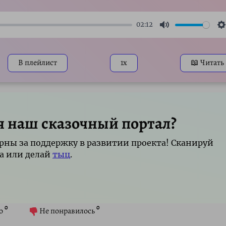
02:12
Mute
S
В плейлист
1x
📖 Читать
я наш сказочный портал?
рны за поддержку в развитии проекта! Сканируй
а или делай
тыц
.
0
0
о
Не понравилось