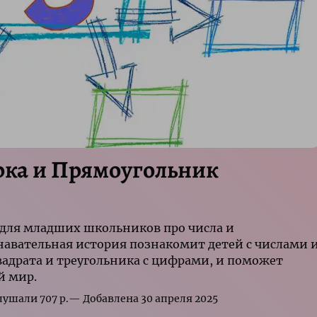
рка и Прямоугольник
 для младших школьников про числа и
навательная история познакомит детей с числами 
квадрата и треугольника с цифрами, и поможет
й мир.
р.