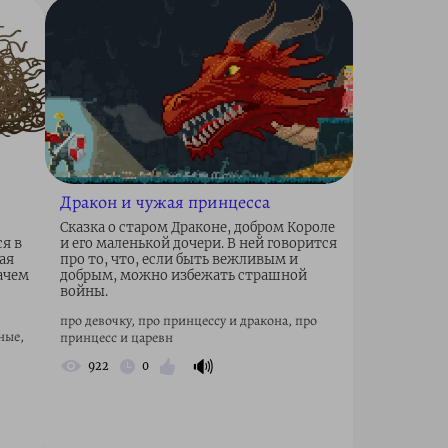
Дракон и чужая принцесса
Сказка о старом Драконе, добром Короле
ся в
и его маленькой дочери. В ней говорится
ая
про то, что, если быть вежливым и
ачем
добрым, можно избежать страшной
войны.
про девочку, про принцессу и дракона, про
ные,
принцесс и царевн
🔊
922
0