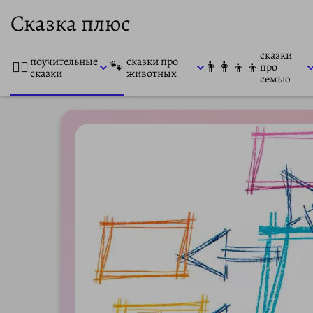
Сказка плюс
сказки
поучительные
сказки про
👨‍⚕️
🐾
👨‍👩‍👦‍👦
про
сказки
животных
семью