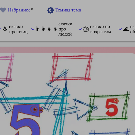
0
Избранное
Темная тема
сказки
сказки
сказки по
ск
🐧
👨‍👩‍👧‍👦
🎂
🌊
про
про птиц
возрастам
об
людей