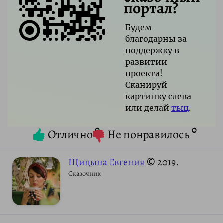
портал?
Будем
благодарны за
поддержку в
развитии
проекта!
Сканируй
картинку слева
или делай
тыц
.
0
0
Отлично
Не понравилось
Щицына Евгения
© 2019.
Сказочник