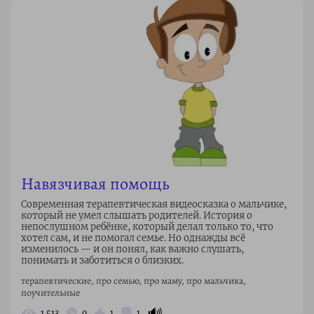
Навязчивая помощь
Современная терапевтическая видеосказка о мальчике,
который не умел слышать родителей. История о
непослушном ребёнке, который делал только то, что
хотел сам, и не помогал семье. Но однажды всё
изменилось — и он понял, как важно слушать,
понимать и заботиться о близких.
терапевтические, про семью, про маму, про мальчика,
поучительные
🔊
1 513
0
1
1