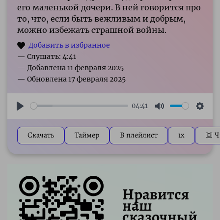
его маленькой дочери. В ней говорится про
то, что, если быть вежливым и добрым,
можно избежать страшной войны.
— Слушать: 4:41
04:41
Play
Mute
Sett
Скачать
Таймер
В плейлист
1x
📖 Ч
Нравится
наш
сказочный