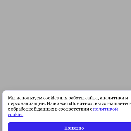
Мы используем cookies для работы сайта, аналитики и
персонализации. Нажимая «Понятно», вы соглашаетес
с обработкой данных в соответствии с
политикой
cookies
.
Подписка без рекламы 🌟
Подписаться
Понятно
Всего 49 ₽/месяц. Поддержите проект!