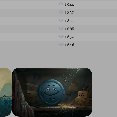
1 944
1 857
1 833
1 668
1 652
1 646