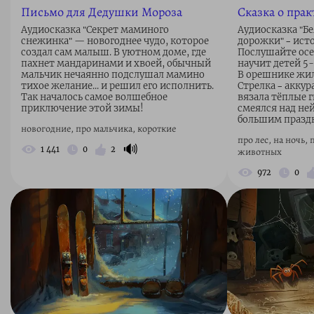
Письмо для Дедушки Мороза
Сказка о пра
Аудиосказка "Секрет маминого
Аудиосказка "Бе
снежинка" — новогоднее чудо, которое
дорожки" – ист
создал сам малыш. В уютном доме, где
Послушайте осе
пахнет мандаринами и хвоей, обычный
научит детей 5-
мальчик нечаянно подслушал мамино
В орешнике жил
тихое желание... и решил его исполнить.
Стрелка – аккур
Так началось самое волшебное
вязала тёплые 
приключение этой зимы!
смеялся над не
большим празд
новогодние, про мальчика, короткие
про лес, на ночь,
🔊
1 441
0
2
животных
972
0