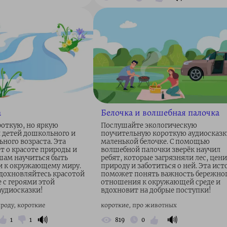
а
Белочка и волшебная палочка
откую, но яркую
Послушайте экологическую
я детей дошкольного и
поучительную короткую аудиосказк
ного возраста. Эта
маленькой белочке. С помощью
т о красоте природы и
волшебной палочки зверёк научил
ам научиться быть
ребят, которые загрязняли лес, цен
 к окружающему миру.
природу и заботиться о ней. Эта ист
дохновляйтесь красотой
поможет понять важность бережно
 с героями этой
отношения к окружающей среде и
аудиосказки!
вдохновит на добрые поступки!
роду, короткие
короткие, про животных
🔊
🔊
1
1
819
0