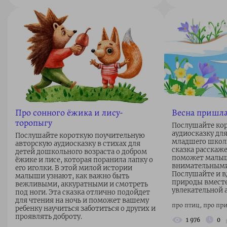
Про сонного ёжика и лису-
Весна пришл
торопыгу
Послушайте кор
аудиосказку дл
Послушайте короткую поучительную
младшего школь
авторскую аудиосказку в стихах для
сказка расскаже
детей дошкольного возраста о добром
поможет малыш
ёжике и лисе, которая поранила лапку о
внимательными
его иголки. В этой милой истории
Послушайте и в
малыши узнают, как важно быть
природы вместе
вежливыми, аккуратными и смотреть
увлекательной 
под ноги. Эта сказка отлично подойдет
для чтения на ночь и поможет вашему
про птиц, про при
ребенку научиться заботиться о других и
проявлять доброту.
1 976
0