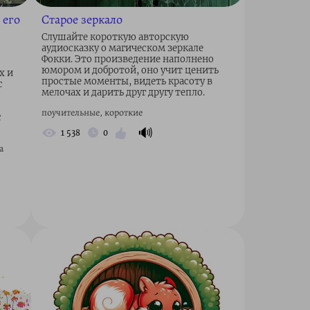
 его
Старое зеркало
Слушайте короткую авторскую
аудиосказку о магическом зеркале
Фокки. Это произведение наполнено
юмором и добротой, оно учит ценить
х и
простые моменты, видеть красоту в
с
мелочах и дарить друг другу тепло.
поучительные, короткие
с
🔊
1 538
0
а