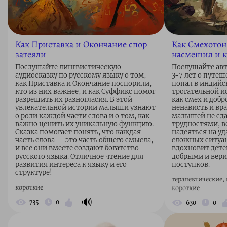
Как Приставка и Окончание спор
Как Смехотон
затеяли
насмешил и к
Послушайте лингвистическую
Послушайте авт
аудиосказку по русскому языку о том,
3–7 лет о путе
как Приставка и Окончание поспорили,
попал в индийск
кто из них важнее, и как Суффикс помог
трогательной и
разрешить их разногласия. В этой
как смех и доб
увлекательной истории малыши узнают
ненависть и вра
о роли каждой части слова и о том, как
малышей не сда
важно ценить их уникальную функцию.
трудностями, ве
Сказка помогает понять, что каждая
надеяться на уд
часть слова — это часть общего смысла,
сложных ситуац
и все они вместе создают богатство
вдохновит дете
русского языка. Отличное чтение для
добрыми и вери
развития интереса к языку и его
поступков.
структуре!
терапевтические, 
короткие
короткие
🔊
735
0
630
0