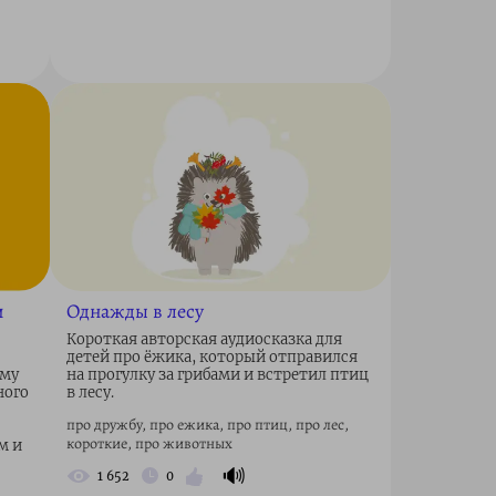
и
Однажды в лесу
Короткая авторская аудиосказка для
детей про ёжика, который отправился
ому
на прогулку за грибами и встретил птиц
ного
в лесу.
про дружбу, про ежика, про птиц, про лес,
короткие, про животных
м и
🔊
1 652
0