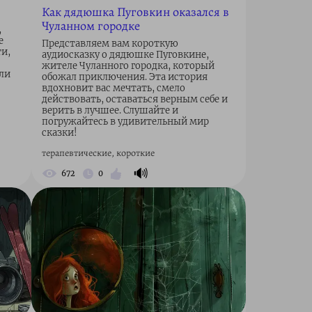
Как дядюшка Пуговкин оказался в
Чуланном городке
,
е
Представляем вам короткую
и,
аудиосказку о дядюшке Пуговкине,
жителе Чуланного городка, который
ли
обожал приключения. Эта история
вдохновит вас мечтать, смело
действовать, оставаться верным себе и
верить в лучшее. Слушайте и
погружайтесь в удивительный мир
сказки!
терапевтические, короткие
🔊
672
0