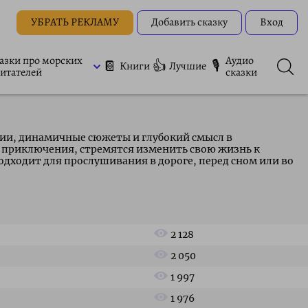
УБРАТЬ РЕКЛАМУ
Добавить сказку
Вход
азки про морских
Аудио
📔
👍
🎙
Книги
Лучшие
итателей
сказки
ции, динамичные сюжеты и глубокий смысл в
 приключения, стремятся изменить свою жизнь к
ходит для прослушивания в дороге, перед сном или во
2 128
2 050
1 997
1 976