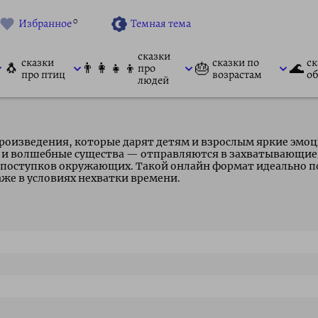
0
Избранное
Темная тема
сказки
сказки
сказки по
ск
🐧
👨‍👩‍👧‍👦
🎂
🌊
про
про птиц
возрастам
об
людей
произведения, которые дарят детям и взрослым яркие эмо
 и волшебные существа — отправляются в захватывающие
поступков окружающих. Такой онлайн формат идеально под
аже в условиях нехватки времени.