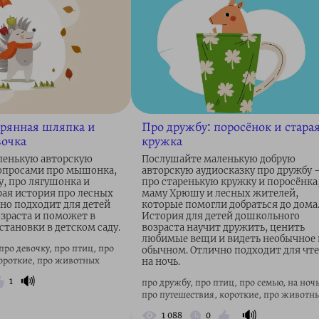
ерянная шляпка и
Про дружбу: поросёнок и стара
вочка
кружка
ленькую авторскую
Послушайте маленькую добрую
вопросами про мышонка,
авторскую аудиосказку про дружбу
у, про лягушонка и
про старенькую кружку и поросёнка
рая история про лесных
маму Хрюшу и лесных жителей,
но подходит для детей
которые помогли добраться до дома
зраста и поможет в
История для детей дошкольного
становки в детском саду.
возраста научит дружить, ценить
любимые вещи и видеть необычное 
про девочку, про птиц, про
обычном. Отлично подходит для чт
короткие, про животных
на ночь.
🔊
про дружбу, про птиц, про семью, на ночь
1
про путешествия, короткие, про животн
🔊
1 088
0