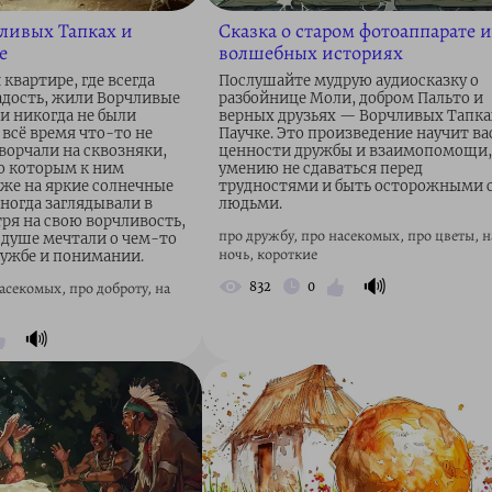
чливых Тапках и
Сказка о старом фотоаппарате и
е
волшебных историях
квартире, где всегда
Послушайте мудрую аудиосказку о
радость, жили Ворчливые
разбойнице Моли, добром Пальто и
и никогда не были
верных друзьях — Ворчливых Тапка
всё время что-то не
Паучке. Это произведение научит ва
ворчали на сквозняки,
ценности дружбы и взаимопомощи,
по которым к ним
умению не сдаваться перед
аже на яркие солнечные
трудностями и быть осторожными 
ногда заглядывали в
людьми.
тря на свою ворчливость,
про дружбу, про насекомых, про цветы, н
 душе мечтали о чем-то
ночь, короткие
ужбе и понимании.
🔊
асекомых, про доброту, на
832
0
🔊