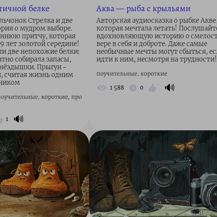
ктичной белке
Аква — рыба с крыльями
льчонок Стрелка и две
Авторская аудиосказка о рыбке Акве
ория о мудром выборе.
которая мечтала летать! Послушайт
ннюю притчу, которая
вдохновляющую историю о смелост
9 лет золотой середине!
вере в себя и доброте. Даже самые
и две непохожие белки:
необычные мечты могут сбыться, ес
атно собирала запасы,
идти к ним, несмотря на трудности!
гнёздышки. Прыгун –
поучительные, короткие
й, считая жизнь одним
ником
🔊
1 588
0
 поучительные, короткие, про
🔊
1