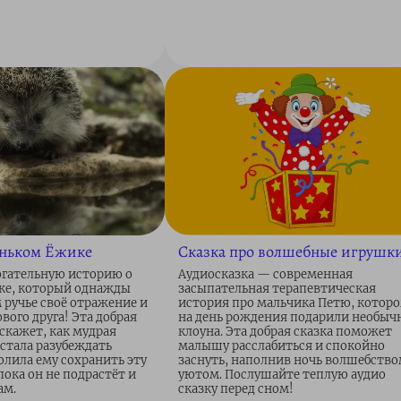
еньком Ёжике
Сказка про волшебные игрушк
гательную историю о
Аудиосказка — современная
ке, который однажды
засыпательная терапевтическая
 ручье своё отражение и
история про мальчика Петю, котор
ового друга! Эта добрая
на день рождения подарили необыч
скажет, как мудрая
клоуна. Эта добрая сказка поможет
стала разубеждать
малышу расслабиться и спокойно
олила ему сохранить эту
заснуть, наполнив ночь волшебство
пока он не подрастёт и
уютом. Послушайте теплую аудио
ам.
сказку перед сном!