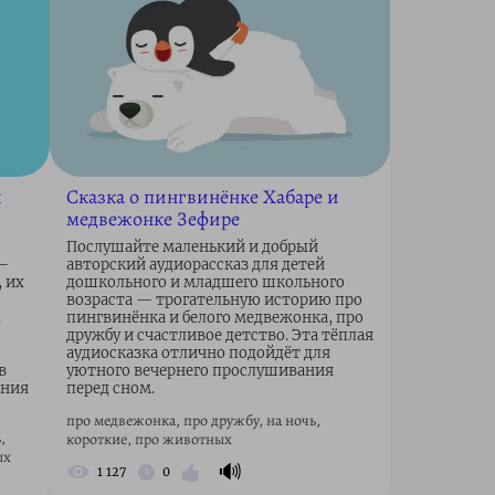
я
Сказка о пингвинёнке Хабаре и
медвежонке Зефире
Послушайте маленький и добрый
 —
авторский аудиорассказ для детей
, их
дошкольного и младшего школьного
возраста — трогательную историю про
.
пингвинёнка и белого медвежонка, про
дружбу и счастливое детство. Эта тёплая
аудиосказка отлично подойдёт для
в
уютного вечернего прослушивания
ения
перед сном.
про медвежонка, про дружбу, на ночь,
,
короткие, про животных
ых
🔊
1 127
0