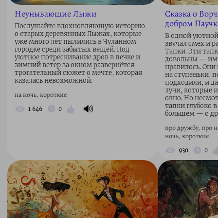
Неунывающие Лыжи
Сказка о Вор
добром Паучк
Послушайте вдохновляющую историю
о старых деревянных Лыжах, которые
В одной уютной 
уже много лет пылились в Чуланном
звучал смех и 
городке среди забытых вещей. Под
Тапки. Эти тапк
уютное потрескивание дров в печке и
довольны — им 
зимний ветер за окном развернётся
нравилось. Они 
трогательный сюжет о мечте, которая
на ступеньки, 
казалась невозможной.
подходили, и д
лучи, которые и
на ночь, короткие
окно. Но несмо
тапки глубоко в
🔊
1 646
0
большем — о др
про дружбу, про н
ночь, короткие
930
0