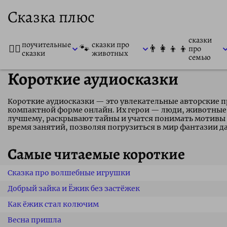
Сказка плюс
сказки
поучительные
сказки про
👨‍⚕️
🐾
👨‍👩‍👦‍👦
про
сказки
животных
семью
Короткие аудиосказки
Короткие аудиосказки — это увлекательные авторские 
компактной форме онлайн. Их герои — люди, животные
лучшему, раскрывают тайны и учатся понимать мотивы 
время занятий, позволяя погрузиться в мир фантазии д
Самые читаемые короткие
Сказка про волшебные игрушки
Добрый зайка и Ёжик без застёжек
Как ёжик стал колючим
Весна пришла