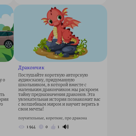
Дракончик
Послушайте короткую авторскую
у о
аудиосказку, придуманную
школьником, в которой вместе с
маленьким дракончиком мы раскроем
ить
тайну предназначения драконов. Эта
ория
увлекательная история познакомит вас
го
с волшебным миром и научит верить в
свои мечты!
поучительные, короткие, про дракона
🔊
1 944
0
1