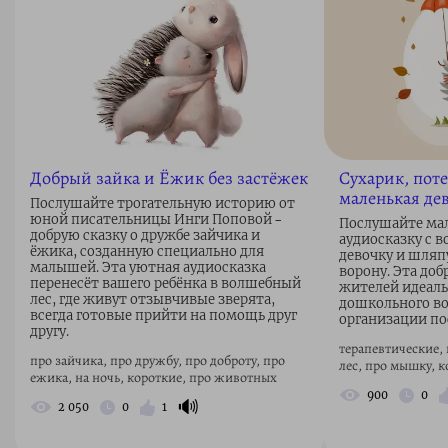
Добрый зайка и Ёжик без застёжек
Сухарик, пот
маленькая де
Послушайте трогательную историю от
юной писательницы Инги Поповой –
Послушайте ма
добрую сказку о дружбе зайчика и
аудиосказку с 
ёжика, созданную специально для
девочку и шляп
малышей. Эта уютная аудиосказка
ворону. Эта доб
перенесёт вашего ребёнка в волшебный
жителей идеаль
лес, где живут отзывчивые зверята,
дошкольного во
всегда готовые прийти на помощь друг
организации по
другу.
терапевтические, 
про зайчика, про дружбу, про доброту, про
лес, про мышку, 
ежика, на ночь, короткие, про животных
900
0
🔊
2 050
0
1