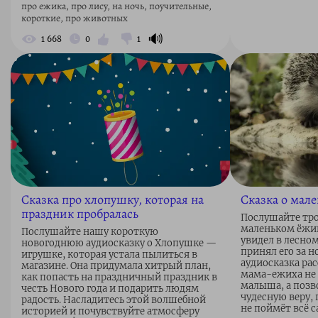
про ежика, про лису, на ночь, поучительные,
короткие, про животных
🔊
1 668
0
1
Сказка про хлопушку, которая на
Сказка о мал
праздник пробралась
Послушайте тро
маленьком ёжи
Послушайте нашу короткую
увидел в лесном
новогоднюю аудиосказку о Хлопушке —
принял его за н
игрушке, которая устала пылиться в
аудиосказка рас
магазине. Она придумала хитрый план,
мама-ежиха не 
как попасть на праздничный праздник в
малыша, а позв
честь Нового года и подарить людям
чудесную веру, 
радость. Насладитесь этой волшебной
не поймёт всё с
историей и почувствуйте атмосферу