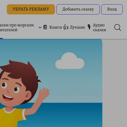
УБРАТЬ РЕКЛАМУ
Добавить сказку
Вход
азки про морских
Аудио
📔
👍
🎙
Книги
Лучшие
итателей
сказки