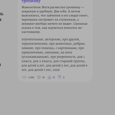
тропинку
Мамонтёнок Мотя расчистил тропинку —
широкую и удобную. Для себя. А потом
нь
выяснилось, что зайчонок в его следах тонет,
и
черепашка застревает на ступеньках, а
лемминг вообще ничего не видит. Смешная
сказка о том, как научиться помогать по-
настоящему.
поучительные, авторские, про друзей,
терапевтические, про животных, добрые,
зимние, про помощь, с картинками, про
приключения, смешные, на ночь
(успокаивающие), про уверенность, для 1
класса, для 2 класса, для старшей группы,
и
для детей 4 лет, для детей 5 лет, для детей 6
лет, для детей 7 лет, 2026
3 352
13
11
3