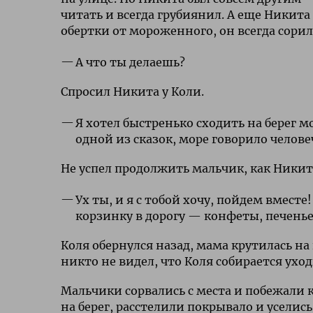
читать и всегда грубиянил. А еще Никита
обертки от мороженного, он всегда сорил 
А что ты делаешь?
Спросил Никита у Коли.
Я хотел быстренько сходить на берег м
одной из сказок, море говорило челов
Не успел продолжить мальчик, как Никита
Ух ты, и я с тобой хочу, пойдем вместе
корзинку в дорогу — конфеты, печенье
Коля обернулся назад, мама крутилась на
никто не видел, что Коля собирается уход
Мальчики сорвались с места и побежали 
на берег, расстелили покрывало и уселис