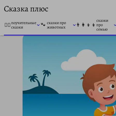
Сказка плюс
сказки
поучительные
сказки про
👨‍⚕️
🐾
👨‍👩‍👦‍👦
про
сказки
животных
семью