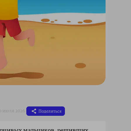
Поделиться
оверчивых мальчиков, решивших