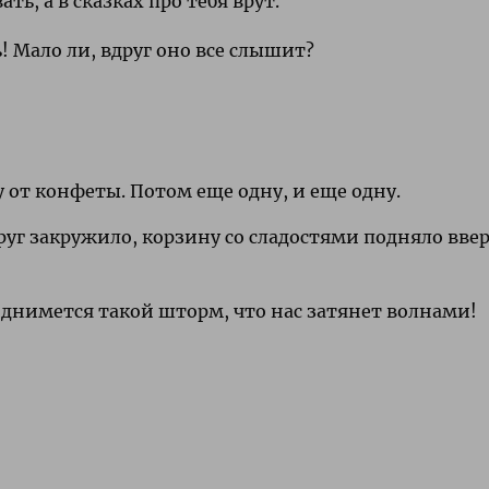
ть, а в сказках про тебя врут.
! Мало ли, вдруг оно все слышит?
 от конфеты. Потом еще одну, и еще одну.
руг закружило, корзину со сладостями подняло ввер
однимется такой шторм, что нас затянет волнами!