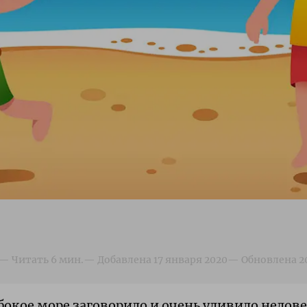
лубокое море заговорило и очень удивило нед