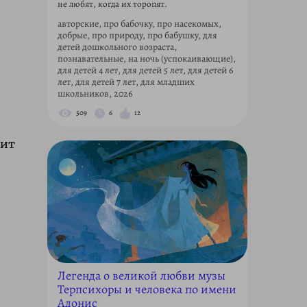
не любят, когда их торопят.
авторские, про бабочку, про насекомых,
добрые, про природу, про бабушку, для
детей дошкольного возраста,
познавательные, на ночь (успокаивающие),
для детей 4 лет, для детей 5 лет, для детей 6
лет, для детей 7 лет, для младших
школьников, 2026
509
6
12
тит
Легенда о великой любви музы
Терпсихоры и человека по имени
Адонис