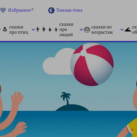
0
Избранное
Темная тема
сказки
сказки
сказки по
ск
🐧
👨‍👩‍👧‍👦
🎂
🌊
про
про птиц
возрастам
об
людей