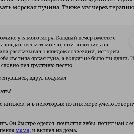
ивать морская пучина. Также мы через терапи
омике у самого моря. Каждый вечер вместе с
 а когда совсем темнело, они ложились на
Папа рассказывал о каждом созвездии, истории
е светила яркая луна, а вокруг не было ни души. 
 словно пел грустную песню.
оснувшись, вдруг подумал:
ать?
о книжек, и в некоторых из них море умело говори
ь. Он быстро оделся, почистил зубы, попил чай с е
спекла
мама
, и вышел из дома.