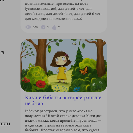
познавательные, про осень, на ночь
(успокаивающие), для детей 3 лет, для
детей 4 лет, для детей 5 лет, для детей 6 лет,
для младших школьников, 2026
302
5
7
 в
Кики и бабочка, которой раньше
не было
Ребёнок расстроен, что у него «пока не
получается»? В этой сказке девочка Кики две
недели ждала, когда проснётся гусеничка, —
ишли
и однажды утром на веточке оказалась
бабочка. Простая история о том, что чудеса