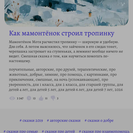
Как мамонтёнок строил тропинку
Мамонтёнок Мотя расчистил тропинку — широкую и удобную.
Для себя. А потом выяснилось, что зайчонок в его следах тонет,
черепашка застревает на ступеньках, а лемминг вообще ничего не
видит. Смешная сказка о том, как научиться помогать по-
настоящему.
поучительные, авторские, про друзей, терапевтические, про
животных, добрые, зимние, про помощь, с картинками, про
приключения, смешные, на ночь (успокаивающие), про
уверенность, для 1 класса, для 2 класса, для старшей группы, для
детей 4 лет, для детей 5 лет, для детей 6 лет, для детей 7 лет, 2026
3 347
13
11
3
сказки 2019
авторские сказки
сказки о добре
сказки про семью
сказки про детей
сказки про взаимопомощь