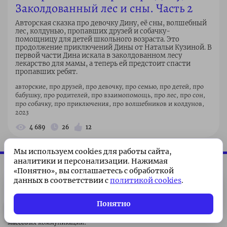
Заколдованный лес и сны. Часть 2
Авторская сказка про девочку Дину, её сны, волшебный
лес, колдунью, пропавших друзей и собачку-
помощницу для детей школьного возраста. Это
продолжение приключений Дины от Натальи Кузиной. В
первой части Дина искала в заколдованном лесу
лекарство для мамы, а теперь ей предстоит спасти
пропавших ребят.
авторские, про друзей, про девочку, про семью, про детей, про
бабушку, про родителей, про взаимопомощь, про лес, про сон,
про собачку, про приключения, про волшебников и колдунов,
2023
4 689
26
12
Мы используем cookies для работы сайта,
Сказка плюс
аналитики и персонализации. Нажимая
«Понятно», вы соглашаетесь с обработкой
данных в соответствии с
политикой cookies
.
© 2026 Все права защищены. 0+
Подписка без рекламы 🌟
Регистрационный номер СМИ ЭЛ №ФС77-79139 от 15 сентября 2020 г.
Подписаться
Всего 49 ₽/месяц. Поддержите
Сетевое издание «Сказка Плюс» зарегистрировано Федеральной
Понятно
проект!
службой по надзору в сфере связи, информационных технологий и
массовых коммуникаций.