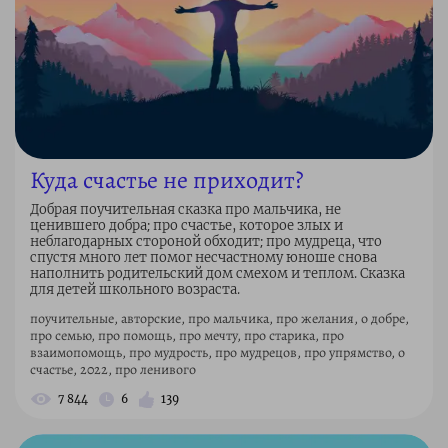
Куда счастье не приходит?
Добрая поучительная сказка про мальчика, не
ценившего добра; про счастье, которое злых и
неблагодарных стороной обходит; про мудреца, что
спустя много лет помог несчастному юноше снова
наполнить родительский дом смехом и теплом. Сказка
для детей школьного возраста.
поучительные, авторские, про мальчика, про желания, о добре,
про семью, про помощь, про мечту, про старика, про
взаимопомощь, про мудрость, про мудрецов, про упрямство, о
счастье, 2022, про ленивого
7 844
6
139