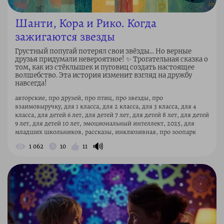
Шанти, Кора и Рико. Когда
зажигаются звезды
Грустный попугай потерял свои звёзды... Но верные
друзья придумали невероятное! ✨ Трогательная сказка о
том, как из стёклышек и пуговиц создать настоящее
волшебство. Эта история изменит взгляд на дружбу
навсегда!
авторские, про друзей, про птиц, про звезды, про
взаимовыручку, для 1 класса, для 2 класса, для 3 класса, для 4
класса, для детей 6 лет, для детей 7 лет, для детей 8 лет, для детей
9 лет, для детей 10 лет, эмоциональный интеллект, 2025, для
младших школьников, рассказы, инклюзивная, про зоопарк
🔊
1 062
10
11