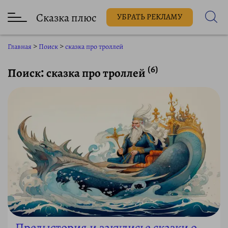
Сказка плюс
УБРАТЬ РЕКЛАМУ
Главная
>
Поиск
>
сказка про троллей
(6)
Поиск: сказка про троллей
Предыстория и закулисье сказки о