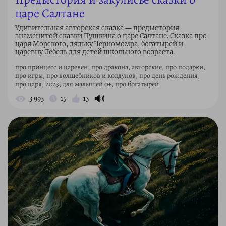
царе Салтане
Удивительная авторская сказка ― предыстория
знаменитой сказки Пушкина о царе Салтане. Сказка про
царя Морского, дядьку Черномомра, богатырей и
царевну Лебедь для детей школьного возраста.
про принцесс и царевен, про дракона, авторские, про подарки,
про игры, про волшебников и колдунов, про день рождения,
про царя, 2023, для малышей 0+, про богатырей
🔊
3 993
15
13