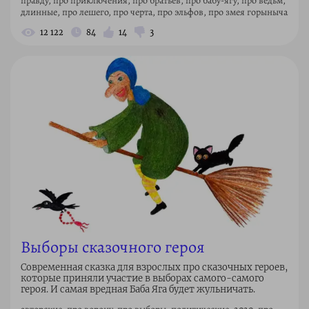
правду, про приключения, про братьев, про бабу-ягу, про ведьм,
длинные, про лешего, про черта, про эльфов, про змея горыныча
12 122
84
14
3
Выборы сказочного героя
Современная сказка для взрослых про сказочных героев,
которые приняли участие в выборах самого-самого
героя. И самая вредная Баба Яга будет жульничать.