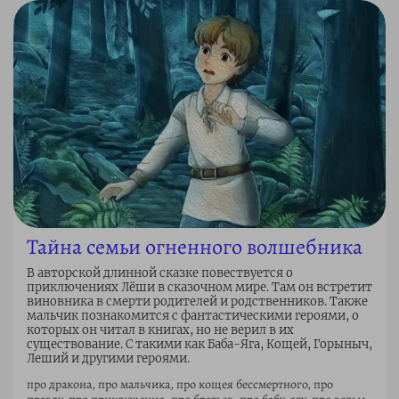
Тайна семьи огненного волшебника
В авторской длинной сказке повествуется о
приключениях Лёши в сказочном мире. Там он встретит
виновника в смерти родителей и родственников. Также
мальчик познакомится с фантастическими героями, о
которых он читал в книгах, но не верил в их
существование. С такими как Баба-Яга, Кощей, Горыныч,
Леший и другими героями.
про дракона, про мальчика, про кощея бессмертного, про