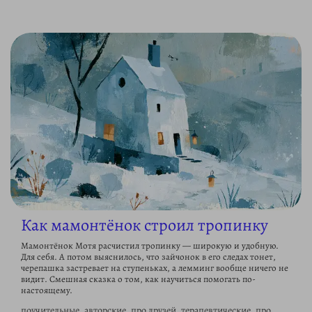
Как мамонтёнок строил тропинку
Мамонтёнок Мотя расчистил тропинку — широкую и удобную.
Для себя. А потом выяснилось, что зайчонок в его следах тонет,
черепашка застревает на ступеньках, а лемминг вообще ничего не
видит. Смешная сказка о том, как научиться помогать по-
настоящему.
поучительные, авторские, про друзей, терапевтические, про