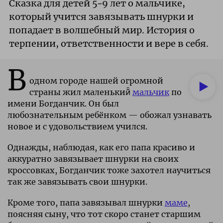
Сказка для детей 5–9 лет о мальчике,
который учится завязывать шнурки и
попадает в волшебный мир. История о
терпении, ответственности и вере в себя.
В
одном городе нашей огромной
страны жил маленький̆
мальчик
по
имени Богданчик. Он был
любознательным ребёнком — обожал узнавать
новое и с удовольствием учился.
Однажды, наблюдая, как его папа красиво и
аккуратно завязывает шнурки на своих
кроссовках, Богданчик тоже захотел научиться
так же завязывать свои шнурки.
Кроме того, папа завязывал шнурки
маме
,
поясняя сыну, что тот скоро станет старшим