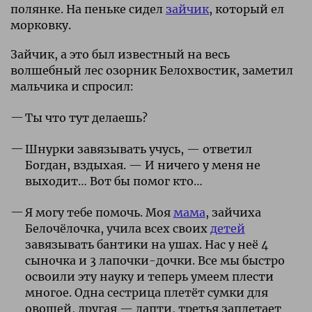
полянке. На пеньке сидел
зайчик
, который ел
морковку.
Зайчик, а это был известный на весь
волшебный лес озорник Белохвостик, заметил
мальчика и спросил:
Ты что тут делаешь?
Шнурки завязывать учусь, — ответил
Богдан, вздыхая. — И ничего у меня не
выходит… Вот бы помог кто…
Я могу тебе помочь. Моя
мама
, зайчиха
Белочёлочка, учила всех своих
детей
завязывать бантики на ушах. Нас у неё 4
сыночка и 3 лапочки-дочки. Все мы быстро
освоили эту науку и теперь умеем плести
многое. Одна сестрица плетёт сумки для
овощей, другая — лапти, третья заплетает