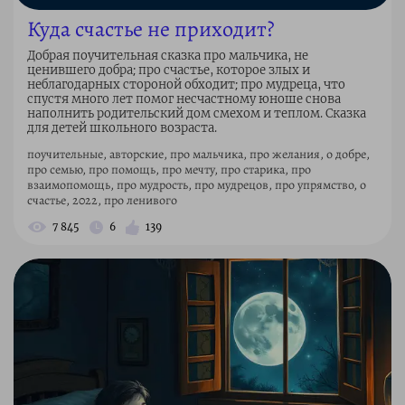
Куда счастье не приходит?
Добрая поучительная сказка про мальчика, не
ценившего добра; про счастье, которое злых и
неблагодарных стороной обходит; про мудреца, что
спустя много лет помог несчастному юноше снова
наполнить родительский дом смехом и теплом. Сказка
для детей школьного возраста.
поучительные, авторские, про мальчика, про желания, о добре,
про семью, про помощь, про мечту, про старика, про
взаимопомощь, про мудрость, про мудрецов, про упрямство, о
счастье, 2022, про ленивого
7 845
6
139