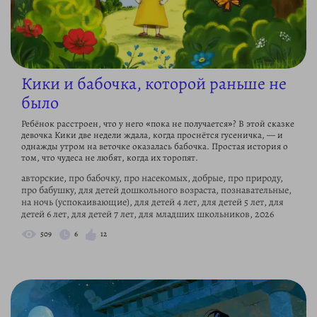
Кики и бабочка, которой раньше не
было
Ребёнок расстроен, что у него «пока не получается»? В этой сказке
девочка Кики две недели ждала, когда проснётся гусеничка, — и
однажды утром на веточке оказалась бабочка. Простая история о
том, что чудеса не любят, когда их торопят.
авторские, про бабочку, про насекомых, добрые, про природу,
про бабушку, для детей дошкольного возраста, познавательные,
на ночь (успокаивающие), для детей 4 лет, для детей 5 лет, для
детей 6 лет, для детей 7 лет, для младших школьников, 2026
509
6
12