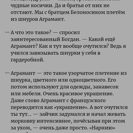
чудные косички. Да и братья от них не
отстают. Мы с братцем Белоносиком плетём
из шнуров Аграмант.
А что это такое? — спросил
заинтересованный Богдан. — Какой ещё
Аграмант? Как я тут вообще очутился? Ведь я
учился завязывать шнурки у себя в
гардеробной.
Аграмант — это такое узорчатое плетение из
шнурка, цветного или одноцветного. Его
потом используют для одежды, занавесок
или мебели. Очень красивое украшение.
Даже слово Аграмант с французского
переводится как «украшение». А вот очутился
ты тут… — зайчик задумался и начал жевать
морковку интенсивнее, почёсывая при этом
за ухом, — очень даже просто. «Нарнию»