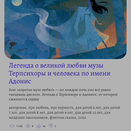
Легенда о великой любви музы
Терпсихоры и человека по имени
Адонис
Зевс запретил музе любить — но каждую ночь она всё равно
танцевала для него. Легенда о Терпсихоре и Адонисе, от которой
сжимается сердце
авторские, про любовь, про верность, для детей 6 лет, для детей
7 лет, для детей 8 лет, для детей 9 лет, для детей 10 лет, для
младших школьников, фэнтези сказка, 2026
1 145
6
14
1