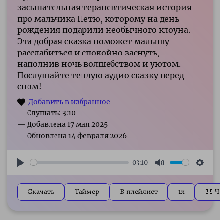
засыпательная терапевтическая история
про мальчика Петю, которому на день
рождения подарили необычного клоуна.
Эта добрая сказка поможет малышу
расслабиться и спокойно заснуть,
наполнив ночь волшебством и уютом.
Послушайте теплую аудио сказку перед
сном!
— Слушать: 3:10
03:10
Play
Mute
Sett
Скачать
Таймер
В плейлист
1x
📖 Ч