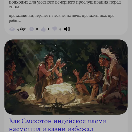
подходит для уютного вечернего прослушивания перед
сном.
про машинки, терапевтические, на ночь, про мальчика, про
робота
🔊
4 690
0
1
3
Как Смехотон индейское племя
насмешил и казни избежал