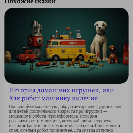
Похожие сказки
История домашних игрушек, или
Как робот машинку вылечил
Послушайте маленькую добрую авторскую аудиосказку
для детей дошкольного возраста про игрушки —
машинку и робота-трансформера. История
рассказывает о мальчике, который любил строить
высокие башни, но его машинка заболела. Пока малыш
спал, смелый робот починил её. Эта сказка отлично