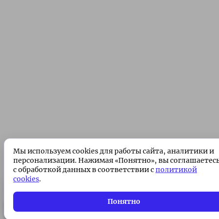
Мы используем cookies для работы сайта, аналитики и
персонализации. Нажимая «Понятно», вы соглашаетес
с обработкой данных в соответствии с
политикой
cookies
.
Подписка без рекламы 🌟
Подписаться
Понятно
Всего 49 ₽/месяц. Поддержите проект!