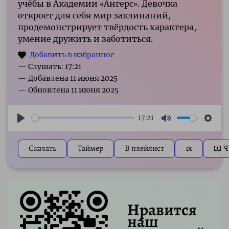
учёбы в Академии «Ангерс». Девочка
откроет для себя мир заклинаний,
продемонстрирует твёрдость характера,
умение дружить и заботиться.
— Слушать: 17:21
17:21
Play
Mute
Sett
Скачать
Таймер
В плейлист
1x
📖 Ч
Нравится
наш