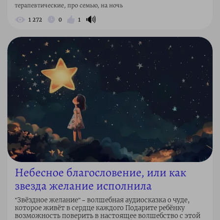
терапевтические, про семью, на ночь
🔊
1 272
0
1
Небесное благословение, или как
звезда желание исполнила
"Звёздное желание" – волшебная аудиосказка о чуде,
которое живёт в сердце каждого Подарите ребёнку
возможность поверить в настоящее волшебство с этой