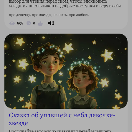
выбор для чтения перед сном, чтобы вдохновить
младших школьников на добрые поступки и веру в себя.
про девочку, про звезды, на ночь, про любовь
🔊
898
0
Сказка об упавшей с неба девочке-
звезде
Послушайте авторскую сказку для детей младшего