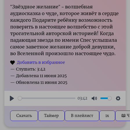
"Звёздное желание" – волшебная
аудиосказка о чуде, которое живёт в сердце
каждого Подарите ребёнку возможность
поверить в настоящее волшебство с этой
трогательной авторской историей! Когда
падающая звезда по имени Спес услышала
самое заветное желание доброй девушки,
во Вселенной произошло настоящее чудо.
— Слушать: 3:42
03:42
Play
Mute
Sett
Скачать
Таймер
В плейлист
1x
📖 Ч