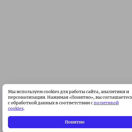
Мы используем cookies для работы сайта, аналитики и
персонализации. Нажимая «Понятно», вы соглашаетес
с обработкой данных в соответствии с
политикой
cookies
.
Подписка без рекламы 🌟
Подписаться
Понятно
Всего 49 ₽/месяц. Поддержите проект!