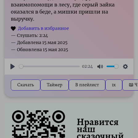
взаимопомощи в лесу, где серый зайка
оказался в беде, а мишки пришли на
выручку.
— Слушать: 2:24
02:24
Play
Mute
Sett
Скачать
Таймер
В плейлист
1x
📖 Ч
Нравится
наш
сказочный