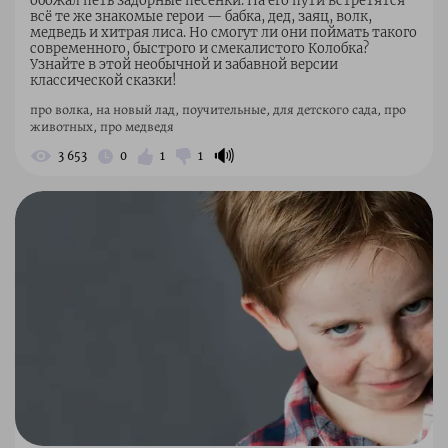
обожал петь задорные песенки. На его пути встретятся
всё те же знакомые герои — бабка, дед, заяц, волк,
медведь и хитрая лиса. Но смогут ли они поймать такого
современного, быстрого и смекалистого Колобка?
Узнайте в этой необычной и забавной версии
классической сказки!
про волка, на новый лад, поучительные, для детского сада, про
животных, про медведя
🔊
3 653
0
1
1