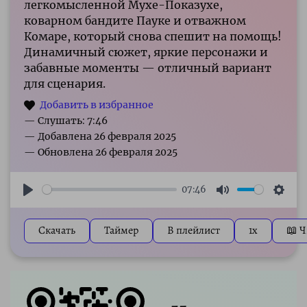
легкомысленной Мухе-Показухе,
коварном бандите Пауке и отважном
Комаре, который снова спешит на помощь!
Динамичный сюжет, яркие персонажи и
забавные моменты — отличный вариант
для сценария.
— Слушать: 7:46
07:46
Play
Mute
Sett
Скачать
Таймер
В плейлист
1x
📖 Ч