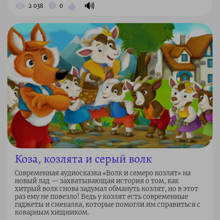
🔊
2 038
0
Коза, козлята и серый волк
Современная аудиосказка «Волк и семеро козлят» на
новый лад — захватывающая история о том, как
хитрый волк снова задумал обмануть козлят, но в этот
раз ему не повезло! Ведь у козлят есть современные
гаджеты и смекалка, которые помогли им справиться с
коварным хищником.