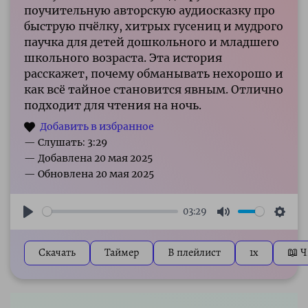
поучительную авторскую аудиосказку про
быструю пчёлку, хитрых гусениц и мудрого
паучка для детей дошкольного и младшего
школьного возраста. Эта история
расскажет, почему обманывать нехорошо и
как всё тайное становится явным. Отлично
подходит для чтения на ночь.
— Слушать: 3:29
03:29
Play
Mute
Sett
Скачать
Таймер
В плейлист
1x
📖 Ч