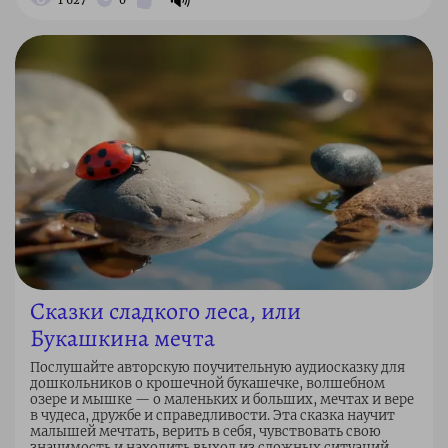
Сказки сладкого леса, или
Букашкина мечта
Послушайте авторскую поучительную аудиосказку для
дошкольников о крошечной букашечке, волшебном
озере и мышке — о маленьких и больших, мечтах и вере
в чудеса, дружбе и справедливости. Эта сказка научит
малышей мечтать, верить в себя, чувствовать свою
значимость и находить выход из сложных ситуаций.