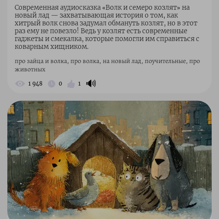
Современная аудиосказка «Волк и семеро козлят» на
новый лад — захватывающая история о том, как
хитрый волк снова задумал обмануть козлят, но в этот
раз ему не повезло! Ведь у козлят есть современные
гаджеты и смекалка, которые помогли им справиться с
коварным хищником.
про зайца и волка, про волка, на новый лад, поучительные, про
животных
🔊
1 948
0
1