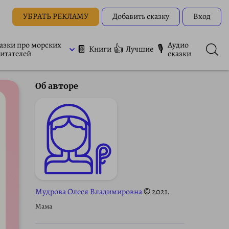
УБРАТЬ РЕКЛАМУ
Добавить сказку
Вход
азки про морских
Аудио
📔
👍
🎙
Книги
Лучшие
итателей
сказки
Об авторе
Мудрова Олеся Владимировна
© 2021.
Мама