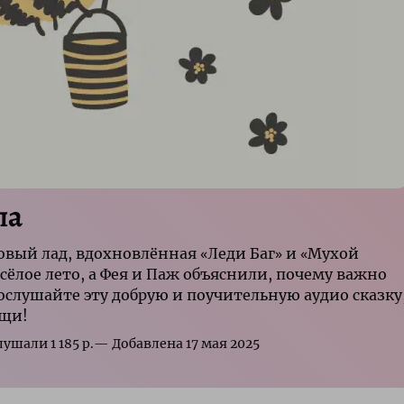
ла
овый лад, вдохновлённая «Леди Баг» и «Мухой
есёлое лето, а Фея и Паж объяснили, почему важно
ослушайте эту добрую и поучительную аудио сказку
ощи!
р.