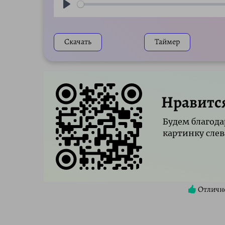
Play
Скачать
Таймер
Нравитс
Будем благода
картинку слев
Отличн