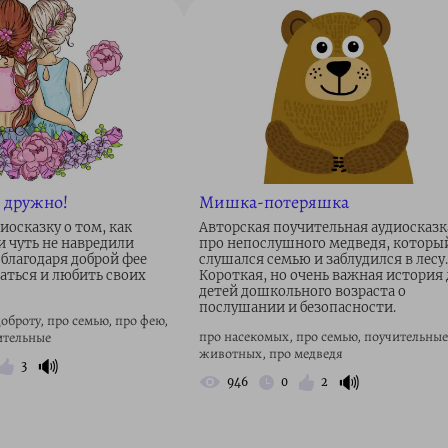
 дружно!
Мишка-потеряшка
иосказку о том, как
Авторская поучительная аудиосказк
 чуть не навредили
про непослушного медведя, которы
 благодаря доброй фее
слушался семью и заблудился в лесу.
аться и любить своих
Короткая, но очень важная история
детей дошкольного возраста о
послушании и безопасности.
доброту, про семью, про фею,
про насекомых, про семью, поучительные
ительные
животных, про медведя
🔊
3
🔊
946
0
2