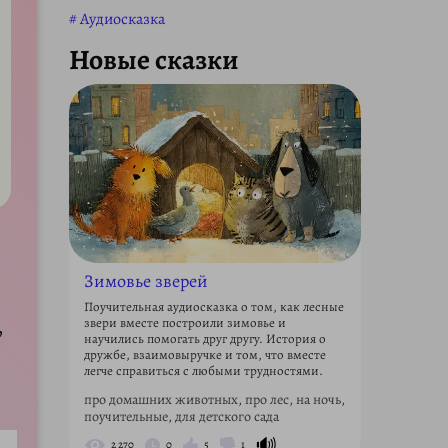
Аудиосказка
Новые сказки
Зимовье зверей
Поучительная аудиосказка о том, как лесные
звери вместе построили зимовье и
,
научились помогать друг другу. История о
дружбе, взаимовыручке и том, что вместе
легче справиться с любыми трудностями.
про домашних животных, про лес, на ночь,
поучительные, для детского сада
🔊
2 270
0
5
1