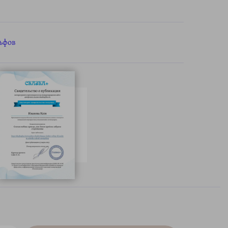
льфов