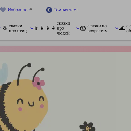
0
Избранное
Темная тема
сказки
сказки
сказки по
ск
🐧
👨‍👩‍👧‍👦
🎂
🌊
про
про птиц
возрастам
об
людей