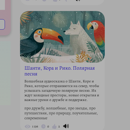
ettings
Шанти, Кора и Рико. Полярная
песня
Волшебная аудиосказка о Шанти, Коре и
Рико, которые отправляются на север, чтобы
услышать загадочную полярную песню. Их
ждут холодные просторы, новые открытия и
важные уроки о дружбе и поддержке.
про дружбу, волшебные, про звезды, про
путешествия, про природу, поучительные,
современные
🔊
1 136
0
2