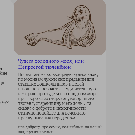
Чудеса холодного моря, или
Непростой тюленёнок
а
й не
Послушайте фольклорную аудиосказку
по мотивам чукотских преданий для
 для
старших дошкольников и детей
школьного возраста — удивительную
историю про чудеса на холодном море:
про старика со старухой, говорящего
, про
тюленя, старейшину и его дочь. Эта
сказка о доброте и находчивости
отлично подойдёт для вечернего
прослушивания перед сном.
про доброту, про семью, волшебные, на новый
лад, про животных