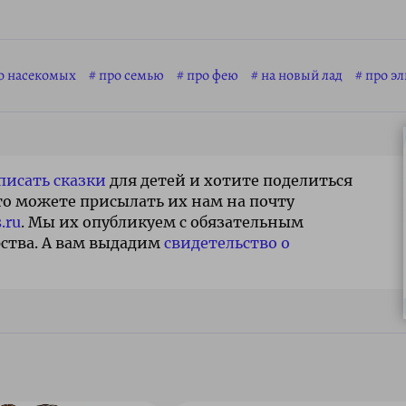
о насекомых
про семью
про фею
на новый лад
про э
писать сказки
для детей и хотите поделиться
то можете присылать их нам на почту
.ru
. Мы их опубликуем с обязательным
ства. А вам выдадим
свидетельство о