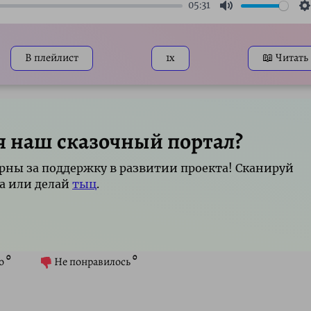
05:31
Mute
S
В плейлист
1x
📖 Читать
я наш сказочный портал?
рны за поддержку в развитии проекта! Сканируй
а или делай
тыц
.
0
0
о
Не понравилось