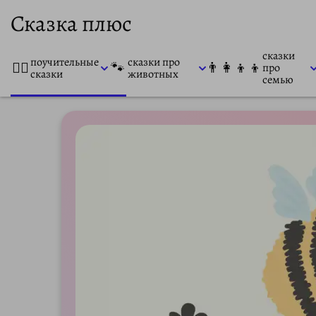
Сказка плюс
сказки
поучительные
сказки про
👨‍⚕️
🐾
👨‍👩‍👦‍👦
про
сказки
животных
семью