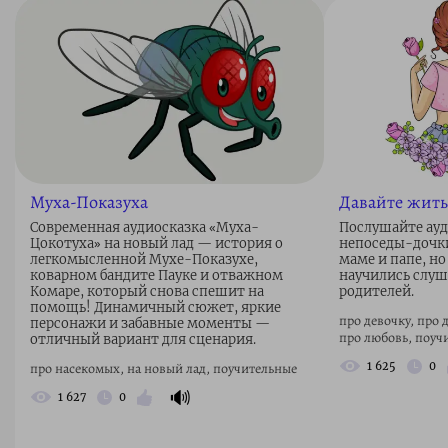
Муха-Показуха
Давайте жить
Современная аудиосказка «Муха-
Послушайте ауд
Цокотуха» на новый лад — история о
непоседы-дочки
легкомысленной Мухе-Показухе,
маме и папе, но
коварном бандите Пауке и отважном
научились слуш
Комаре, который снова спешит на
родителей.
помощь! Динамичный сюжет, яркие
про девочку, про 
персонажи и забавные моменты —
про любовь, поуч
отличный вариант для сценария.
про насекомых, на новый лад, поучительные
1 625
0
🔊
1 627
0