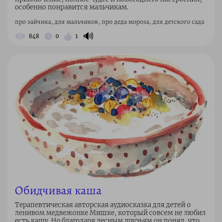
особенно понравится мальчикам.
про зайчика, для мальчиков, про деда мороза, для детского сада
🔊
848
0
1
Обидчивая каша
Терапевтическая авторская аудиосказка для детей о
ленивом медвежонке Мишке, который совсем не любил
есть кашу. Но благодаря лесным друзьям он понял, что