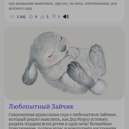
про домашних животных, про лес, на ночь, поучительные, для
детского сада
🔊
2 295
0
5
1
Любопытный Зайчик
Современная аудиосказка года о любопытном Зайчике,
который решил выяснить, как Дед Мороз успевает
раздать подарки всем детям в одну ночь! Волшебное
приключение, полное чудес и новогоднего настроения,