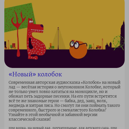
«Новый» колобок
Современная авторская аудиосказка «Колобок» на новый
лад — весёлая история о неугомонном Колобке, который
не только умел ловко кататься на моноцикле, но и
обожал петь задорные песенки. На его пути встретятся
всё те же знакомые герои — бабка, дед, заяц, волк,
медведь и хитрая лиса. Но смогут ли они поймать такого
современного, быстрого и смекалистого Колобка?
Узнайте в этой необычной и забавной версии
классической сказки!
про волка, на новый лад, поучительные, для детского сада, про