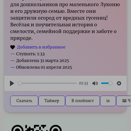
для дошкольников про маленького Луконю
и его дружную семью. Вместе они
защитили огород от вредных гусениц!
Весёлая и поучительная история о
смелости, семейной поддержке и заботе о
природе.
— Слушать: 1:33
01:33
Play
Mute
Sett
Скачать
Таймер
В плейлист
1x
📖 Ч