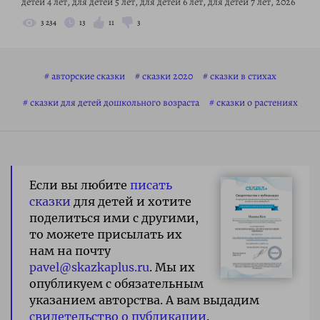
детей 4 лет, для детей 5 лет, для детей 6 лет, для детей 7 лет, 2026
3 234
13
11
3
авторские сказки
сказки 2020
сказки в стихах
сказки для детей дошкольного возраста
сказки о растениях
Если вы любите
писать
сказки
для детей и хотите
поделиться ими с другими,
то можете присылать их
нам на почту
pavel@skazkaplus.ru
. Мы их
опубликуем с обязательным
указанием авторства. А вам выдадим
свидетельство о публикации
.