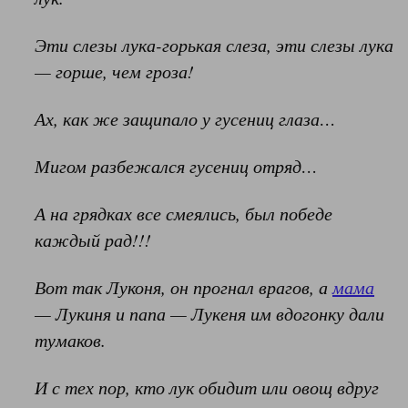
Эти слезы лука-горькая слеза,
эти слезы лука
— горше, чем гроза!
Ах, как же защипало у гусениц глаз
а…
Мигом разбежался гусениц отряд…
А на грядках все смеялись,
был победе
каждый рад!!!
Вот так Лук
оня,
он прогнал врагов,
а
мама
— Лук
иня и папа — Лук
еня им вдогонку дали
тумак
ов.
И с тех пор, кто лук обидит или овощ вдруг