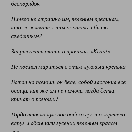
беспорядок.
Ничего не страшно им,
зеленым врединам,
кто ж захочет к ним попасть и быть
съеденным?
Закрывались овощи и кричали: «Кыш!»
Не посмел мириться с этим луковый крепыш.
Встал на помощь он беде,
собой заслонив все
овощи,
как же им не помочь, когда детки
кричат о помощи?
Гордо встало луковое войско
грозно заревело
вдруг и обс
ыпали гусениц зеленым градом
лук.