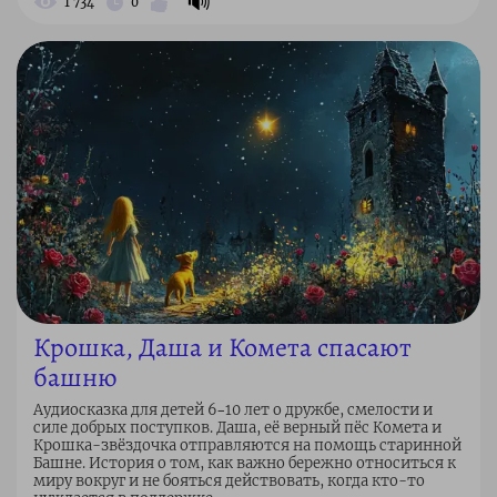
🔊
1 734
0
Крошка, Даша и Комета спасают
башню
Аудиосказка для детей 6–10 лет о дружбе, смелости и
силе добрых поступков. Даша, её верный пёс Комета и
Крошка-звёздочка отправляются на помощь старинной
Башне. История о том, как важно бережно относиться к
миру вокруг и не бояться действовать, когда кто-то