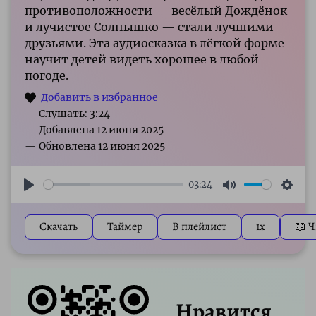
противоположности — весёлый Дождёнок
и лучистое Солнышко — стали лучшими
друзьями. Эта аудиосказка в лёгкой форме
научит детей видеть хорошее в любой
погоде.
— Слушать: 3:24
03:24
Play
Mute
Sett
Скачать
Таймер
В плейлист
1x
📖 Ч
Нравится