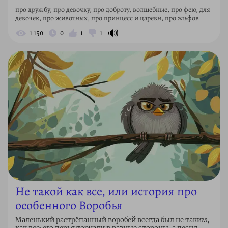
про дружбу, про девочку, про доброту, волшебные, про фею, для
девочек, про животных, про принцесс и царевн, про эльфов
🔊
1 150
0
1
1
Не такой как все, или история про
особенного Воробья
Маленький растрёпанный воробей всегда был не таким,