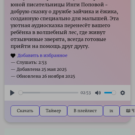
юной писательницы Инги Поповой –
добрую сказку о дружбе зайчика и ёжика,
созданную специально для малышей. Эта
уютная аудиосказка перенесёт вашего
ребёнка в волшебный лес, где живут
отзывчивые зверята, всегда готовые
прийти на помощь друг другу.
— Слушать: 2:53
02:53
Play
Mute
Sett
Скачать
Таймер
В плейлист
1x
📖 Ч