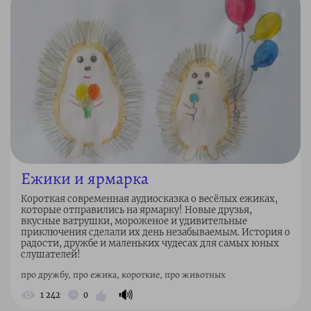
Ежики и ярмарка
Короткая современная аудиосказка о весёлых ежиках,
которые отправились на ярмарку! Новые друзья,
вкусные ватрушки, мороженое и удивительные
приключения сделали их день незабываемым. История о
радости, дружбе и маленьких чудесах для самых юных
слушателей!
про дружбу, про ежика, короткие, про животных
🔊
1 242
0