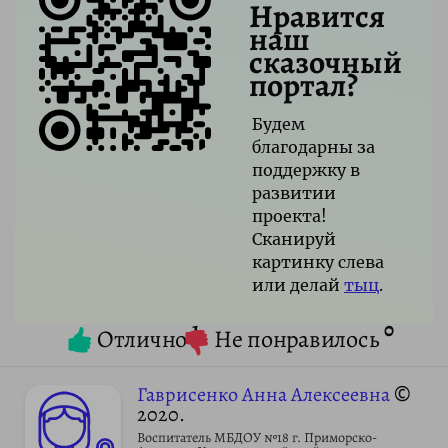
Нравится
наш
сказочный
портал?
Будем
благодарны за
поддержку в
развитии
проекта!
Сканируй
картинку слева
или делай
тыц
.
1
0
Отлично
Не понравилось
Гаврисенко Анна Алексеевна
©
2020.
Воспитатель МБДОУ №18 г. Приморско-