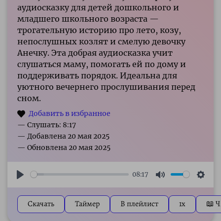
аудиосказку для детей дошкольного и
младшего школьного возраста —
трогательную историю про лето, козу,
непослушных козлят и смелую девочку
Анечку. Эта добрая аудиосказка учит
слушаться маму, помогать ей по дому и
поддерживать порядок. Идеальна для
уютного вечернего прослушивания перед
сном.
— Слушать: 8:17
08:17
Play
Mute
Sett
Скачать
Таймер
В плейлист
1x
📖 Ч