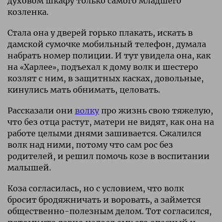
духовом шкафу только самого младшего
козленка.
Стала она у дверей горько плакать, искать в
дамской сумочке мобильный телефон, думала
набрать номер полиции. И тут увидела она, как
на «Харлее», подъехал к дому волк и шестеро
козлят с ним, в защитных касках, довольные,
кинулись мать обнимать, целовать.
Рассказали они
волку
про жизнь свою тяжелую,
что без отца растут, матери не видят, как она на
работе целыми днями зашивается. Сжалился
волк над ними, потому что сам рос без
родителей, и решил помочь козе в воспитании
малышей.
Коза согласилась, но с условием, что волк
бросит бродяжничать и воровать, а займется
общественно-полезным делом. Тот согласился,