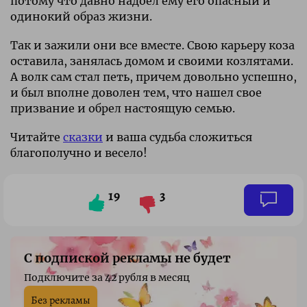
потому что давно надоел ему его опасный и
одинокий образ жизни.
Так и зажили они все вместе. Свою карьеру коза
оставила, занялась домом и своими козлятами.
А волк сам стал петь, причем довольно успешно,
и был вполне доволен тем, что нашел свое
призвание и обрел настоящую семью.
Читайте
сказки
и ваша судьба сложиться
благополучно и весело!
19
3
С подпиской рекламы не будет
Подключите за 42 рубля в месяц
Без рекламы