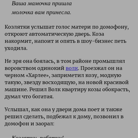
Ваша мамочка пришла
молочка вам принесла.
Козлятки услышат голос матери по домофону,
откроют автоматическую дверь. Коза
накормит, напоит и опять в шоу-бизнес петь
уходила.
Не зря она боялась, в том районе промышлял
воровством одинокий
волк
. Проезжал он на
черном «Харлее», заприметил козу, модную
такую, звезду восходящую, на новой красивой
машине. Решил Волк квартиру козы обокрасть,
думал что богатая.
Услышал, как она у двери дома поет и также
решил сделать, подбежал к дому, позвонил в
домофон и заорал:
Козлятки, ребятки!