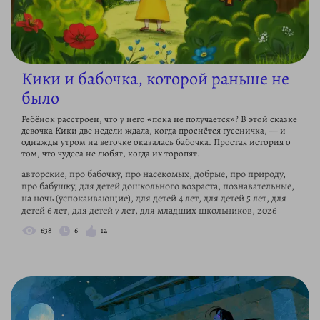
Кики и бабочка, которой раньше не
было
Ребёнок расстроен, что у него «пока не получается»? В этой сказке
девочка Кики две недели ждала, когда проснётся гусеничка, — и
однажды утром на веточке оказалась бабочка. Простая история о
том, что чудеса не любят, когда их торопят.
авторские, про бабочку, про насекомых, добрые, про природу,
про бабушку, для детей дошкольного возраста, познавательные,
на ночь (успокаивающие), для детей 4 лет, для детей 5 лет, для
детей 6 лет, для детей 7 лет, для младших школьников, 2026
638
6
12