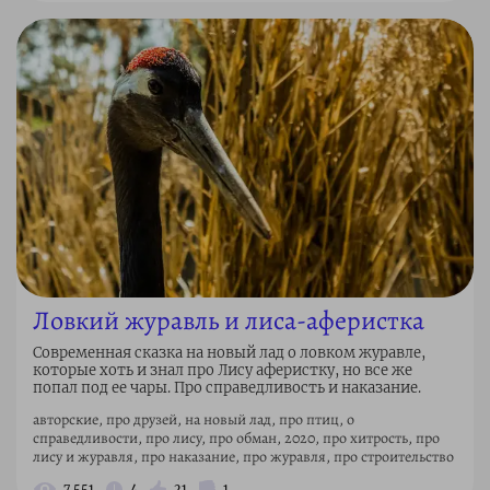
Ловкий журавль и лиса-аферистка
Современная сказка на новый лад о ловком журавле,
которые хоть и знал про Лису аферистку, но все же
попал под ее чары. Про справедливость и наказание.
авторские, про друзей, на новый лад, про птиц, о
справедливости, про лису, про обман, 2020, про хитрость, про
лису и журавля, про наказание, про журавля, про строительство
7 551
4
21
1