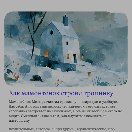
Как мамонтёнок строил тропинку
Мамонтёнок Мотя расчистил тропинку — широкую и удобную.
Для себя. А потом выяснилось, что зайчонок в его следах тонет,
черепашка застревает на ступеньках, а лемминг вообще ничего не
видит. Смешная сказка о том, как научиться помогать по-
настоящему.
поучительные, авторские, про друзей, терапевтические, про