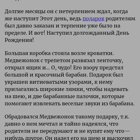
Долгие месяцы он с нетерпением ждал, когда
же наступит Этот день, ведь
подарок
родителям
был давно заказан и терпение уже было на
пределе. И вот! Наступил долгожданный День
Рождения!
Большая коробка стояла возле кроватки.
Медвежонок с трепетом развязал ленточку,
открыл ящик и… О, чудо! Его взору предстал
большой и красочный барабан. Подарок был
украшен витиеватыми узорами, к нему
прилагались широкие лямки, чтобы надевать
на шею, и две барабанные палочки, которые
помогают извлекать веселые звуки из барабана.
Обрадовался Медвежонок такому подарку, т.к.
давно о нем мечтал и тайно надеялся, что
родители не передумают и не купят ему что—
нибудь другое. Он надел его на шею и выскочил