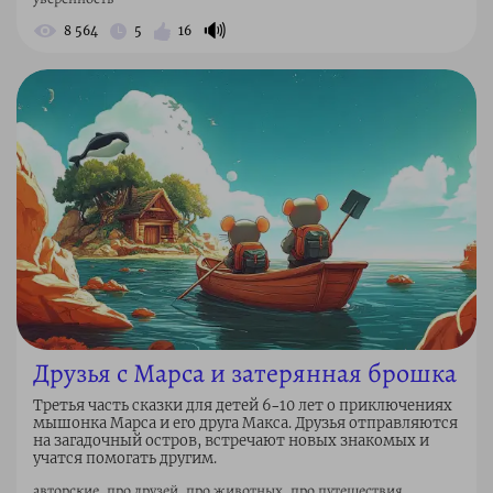
🔊
8 564
5
16
Друзья с Марса и затерянная брошка
Третья часть сказки для детей 6–10 лет о приключениях
мышонка Марса и его друга Макса. Друзья отправляются
на загадочный остров, встречают новых знакомых и
учатся помогать другим.
авторские, про друзей, про животных, про путешествия,