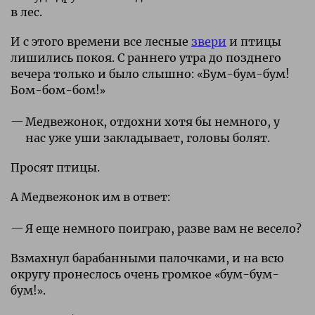
в лес.
И с этого времени все лесные
звери
и птицы
лишились покоя. С раннего утра до позднего
вечера только и было слышно: «Бум-бум-бум!
Бом-бом-бом!»
Медвежонок, отдохни хотя бы немного, у
нас уже уши закладывает, головы болят.
Просят птицы.
А Медвежонок им в ответ:
Я еще немного поиграю, разве вам не весело?
Взмахнул барабанными палочками, и на всю
округу пронеслось очень громкое «бум-бум-
бум!».