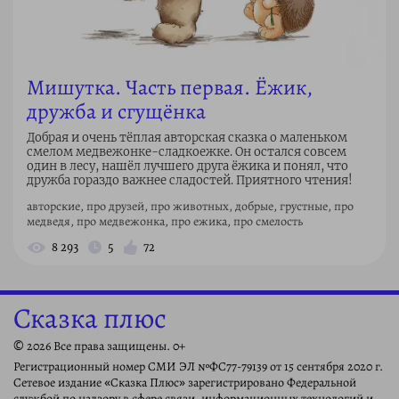
Мишутка. Часть первая. Ёжик,
дружба и сгущёнка
Добрая и очень тёплая авторская сказка о маленьком
смелом медвежонке-сладкоежке. Он остался совсем
один в лесу, нашёл лучшего друга ёжика и понял, что
дружба гораздо важнее сладостей. Приятного чтения!
авторские, про друзей, про животных, добрые, грустные, про
медведя, про медвежонка, про ежика, про смелость
8 293
5
72
Сказка плюс
© 2026 Все права защищены. 0+
Регистрационный номер СМИ ЭЛ №ФС77-79139 от 15 сентября 2020 г.
Сетевое издание «Сказка Плюс» зарегистрировано Федеральной
службой по надзору в сфере связи, информационных технологий и