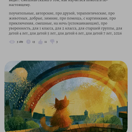
настоящему.
поучительные, авторские, про друзей, терапевтические, про
животных, добрые, зимние, про помощь, с картинками, про
приключения, смешные, на ночь (успокаивающие), про
уверенность, для 1 класса, для 2 класса, для старшей группы, для
детей 4 лет, для детей 5 лет, для детей 6 лет, для детей 7 лет, 2026
3 189
13
11
3