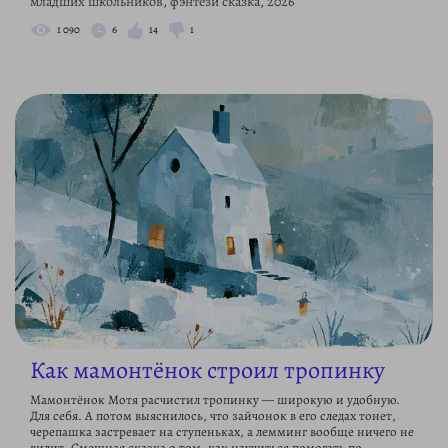
младших школьников, фэнтези сказка, 2026
1 090
6
14
1
Как мамонтёнок строил тропинку
Мамонтёнок Мотя расчистил тропинку — широкую и удобную.
Для себя. А потом выяснилось, что зайчонок в его следах тонет,
черепашка застревает на ступеньках, а лемминг вообще ничего не
видит. Смешная сказка о том, как научиться помогать по-