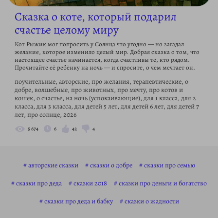
Сказка о коте, который подарил
счастье целому миру
Кот Рыжик мог попросить у Солнца что угодно — но загадал
желание, которое изменило целый мир. Добрая сказка о том, что
настоящее счастье начинается, когда счастливы те, кто рядом.
Прочитайте её ребёнку на ночь — и спросите, о чём мечтает он.
поучительные, авторские, про желания, терапевтические, о
добре, волшебные, про животных, про мечту, про котов и
кошек, о счастье, на ночь (успокаивающие), для 1 класса, для 2
класса, для 3 класса, для детей 5 лет, для детей 6 лет, для детей 7
лет, про солнце, 2026
5 674
6
42
4
авторские сказки
сказки о добре
сказки про семью
сказки про деда
сказки 2018
сказки про деньги и богатство
сказки про деда и бабку
сказки о жадности