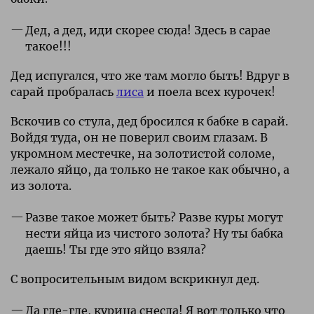
Дед, а дед, иди скорее сюда! Здесь в сарае
такое!!!
Дед испугался, что же там могло быть! Вдруг в
сарай пробралась
лиса
и поела всех курочек!
Вскочив со стула, дед бросился к бабке в сарай.
Войдя туда, он не поверил своим глазам. В
укромном местечке, на золотистой соломе,
лежало яйцо, да только не такое как обычно, а
из золота.
Разве такое может быть? Разве куры могут
нести яйца из чистого золота? Ну ты бабка
даешь! Ты где это яйцо взяла?
С вопросительным видом вскрикнул дед.
Да где-где, курица снесла! Я вот только что