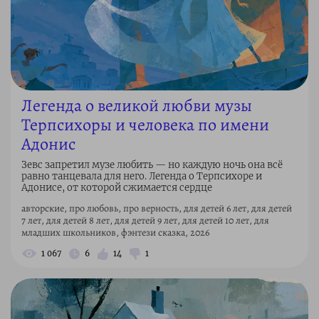
Легенда о великой любви музы
Терпсихоры и человека по имени
Адонис
Зевс запретил музе любить — но каждую ночь она всё
равно танцевала для него. Легенда о Терпсихоре и
Адонисе, от которой сжимается сердце
авторские, про любовь, про верность, для детей 6 лет, для детей
7 лет, для детей 8 лет, для детей 9 лет, для детей 10 лет, для
младших школьников, фэнтези сказка, 2026
1 067
6
14
1