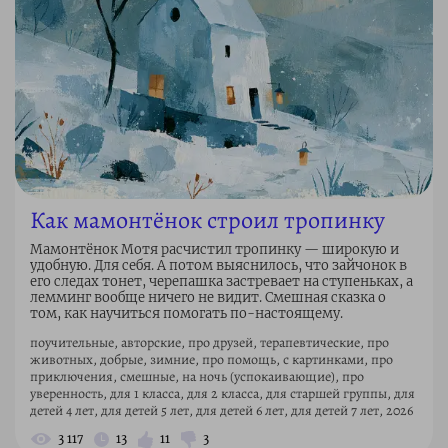
Как мамонтёнок строил тропинку
Мамонтёнок Мотя расчистил тропинку — широкую и
удобную. Для себя. А потом выяснилось, что зайчонок в
его следах тонет, черепашка застревает на ступеньках, а
лемминг вообще ничего не видит. Смешная сказка о
том, как научиться помогать по-настоящему.
поучительные, авторские, про друзей, терапевтические, про
животных, добрые, зимние, про помощь, с картинками, про
приключения, смешные, на ночь (успокаивающие), про
уверенность, для 1 класса, для 2 класса, для старшей группы, для
детей 4 лет, для детей 5 лет, для детей 6 лет, для детей 7 лет, 2026
3 117
13
11
3