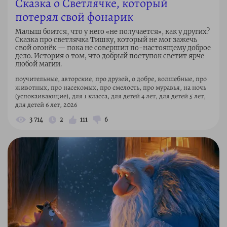
Сказка о Светлячке, который
потерял свой фонарик
Малыш боится, что у него «не получается», как у других?
Сказка про светлячка Тишку, который не мог зажечь
свой огонёк — пока не совершил по-настоящему доброе
дело. История о том, что добрый поступок светит ярче
любой магии.
поучительные, авторские, про друзей, о добре, волшебные, про
животных, про насекомых, про смелость, про муравья, на ночь
(успокаивающие), для 1 класса, для детей 4 лет, для детей 5 лет,
для детей 6 лет, 2026
3 714
2
111
6