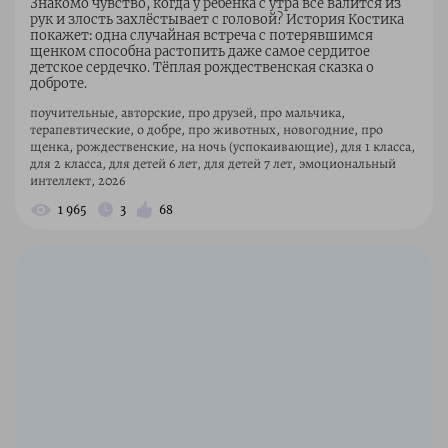
Знакомо чувство, когда у ребёнка с утра всё валится из
рук и злость захлёстывает с головой? История Костика
покажет: одна случайная встреча с потерявшимся
щенком способна растопить даже самое сердитое
детское сердечко. Тёплая рождественская сказка о
доброте.
поучительные, авторские, про друзей, про мальчика,
терапевтические, о добре, про животных, новогодние, про
щенка, рождественские, на ночь (успокаивающие), для 1 класса,
для 2 класса, для детей 6 лет, для детей 7 лет, эмоциональный
интеллект, 2026
1 965
3
68