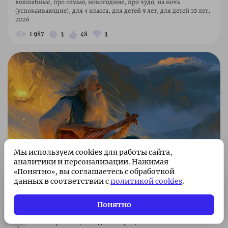
волшебные, про семью, новогодние, про чудо, на ночь
(успокаивающие), для 4 класса, для детей 9 лет, для детей 10 лет,
2026
1 987
3
48
3
Мы используем cookies для работы сайта,
аналитики и персонализации. Нажимая
«Понятно», вы соглашаетесь с обработкой
данных в соответствии с
политикой cookies
.
Песнь о нартах: древний эпос
Подписка без рекламы 🌟
Подписаться
Всего 49 ₽/месяц. Поддержите
Кавказа для детей
Понятно
проект!
Высоко в горах сидит седой старец с волшебным