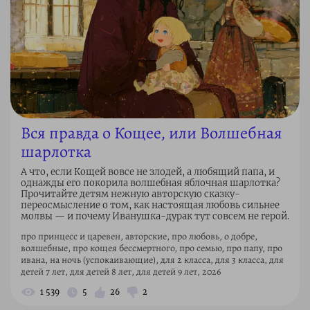
Вся правда о Кощее, или Волшебная
шарлотка
А что, если Кощей вовсе не злодей, а любящий папа, и
однажды его покорила волшебная яблочная шарлотка?
Прочитайте детям нежную авторскую сказку-
переосмысление о том, как настоящая любовь сильнее
молвы — и почему Иванушка-дурак тут совсем не герой.
про принцесс и царевен, авторские, про любовь, о добре,
волшебные, про кощея бессмертного, про семью, про папу, про
ивана, на ночь (успокаивающие), для 2 класса, для 3 класса, для
детей 7 лет, для детей 8 лет, для детей 9 лет, 2026
1 539
5
26
2