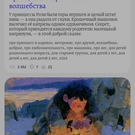
волшебства
У принцессы Рози были горы игрушек и целый штат
нянь — а она рыдала от скуки. Крошечный мышонок
вылечил её капризы одним одуванчиком. Секрет,
который пригодится каждому родителю маленькой
капризули, — в этой доброй сказке.
про принцесс и царевен, авторские, про друзей, волшебные,
добрые, про любознательность, про мышонка, про лес, для детей
дошкольного возраста, для старшей группы, для детей 3 лет, для
детей 4 лет, для детей 5 лет, 2026
2 162
7
25